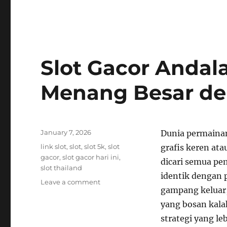
Slot Gacor Andal
Menang Besar de
Posted
January 7, 2026
Dunia permainan
on
Tags
link slot
,
slot
,
slot 5k
,
slot
grafis keren ata
gacor
,
slot gacor hari ini
,
dicari semua pe
slot thailand
identik dengan 
on
Leave a comment
gampang keluar,
Slot
Gacor
yang bosan kala
Andalan
strategi yang leb
Pemain: