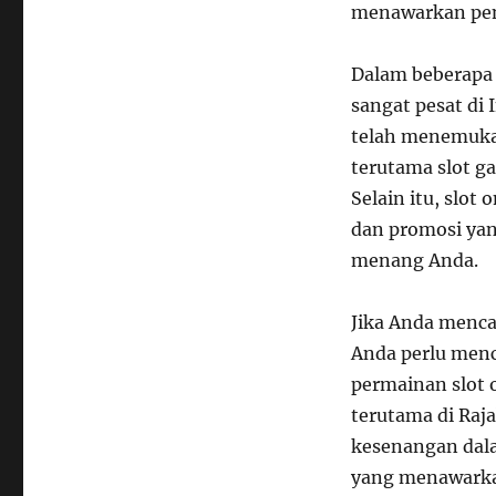
menawarkan peng
Dalam beberapa 
sangat pesat di
telah menemukan
terutama slot g
Selain itu, slot
dan promosi ya
menang Anda.
Jika Anda menc
Anda perlu menc
permainan slot 
terutama di Ra
kesenangan dala
yang menawarka