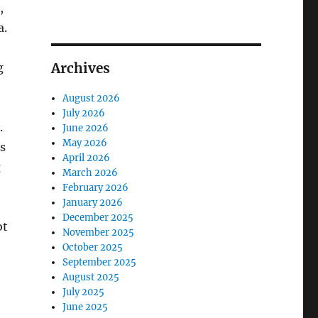
,
a.
Archives
g
August 2026
July 2026
.
June 2026
May 2026
s
April 2026
g
March 2026
February 2026
January 2026
December 2025
ot
November 2025
October 2025
September 2025
August 2025
July 2025
June 2025