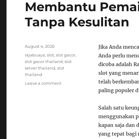
Membantu Pemain
Tanpa Kesulitan
Posted
August 4, 2026
Jika Anda menc
on
Tags
rajabuaya
,
slot
,
slot gacor
,
Anda perlu menca
slot gacor thailand
,
slot
dicoba adalah R
server thailand
,
slot
slot yang menar
thailand
telah berkemban
on
Leave a comment
Bongkar
paling populer 
Rahasia
Slot
Salah satu keun
Thailand
yang
menggunakan per
Membantu
kapan saja dan d
Pemain
yang tepat bagi 
Meraih