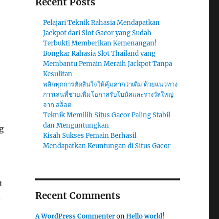
Recent Posts
Pelajari Teknik Rahasia Mendapatkan
Jackpot dari Slot Gacor yang Sudah
Terbukti Memberikan Kemenangan!
Bongkar Rahasia Slot Thailand yang
Membantu Pemain Meraih Jackpot Tanpa
Kesulitan
พลิกทุกการตัดสินใจให้คุ้มค่ากว่าเดิม ด้วยแนวทาง
การเล่นที่ช่วยเพิ่มโอกาสรับโบนัสและรางวัลใหญ่
จาก สล็อต
Teknik Memilih Situs Gacor Paling Stabil
dan Menguntungkan
g
Kisah Sukses Pemain Berhasil
Mendapatkan Keuntungan di Situs Gacor
t
Recent Comments
n
A WordPress Commenter
on
Hello world!