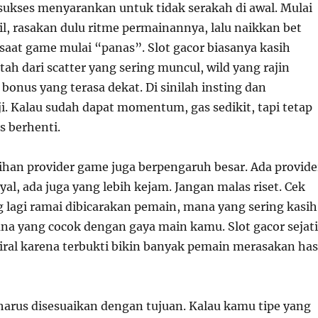
ukses menyarankan untuk tidak serakah di awal. Mulai
il, rasakan dulu ritme permainannya, lalu naikkan bet
saat game mulai “panas”. Slot gacor biasanya kasih
ah dari scatter yang sering muncul, wild yang rajin
onus yang terasa dekat. Di sinilah insting dan
i. Kalau sudah dapat momentum, gas sedikit, tapi tetap
s berhenti.
lihan provider game juga berpengaruh besar. Ada provide
yal, ada juga yang lebih kejam. Jangan malas riset. Cek
lagi ramai dibicarakan pemain, mana yang sering kasih
a yang cocok dengan gaya main kamu. Slot gacor sejati
iral karena terbukti bikin banyak pemain merasakan has
harus disesuaikan dengan tujuan. Kalau kamu tipe yang