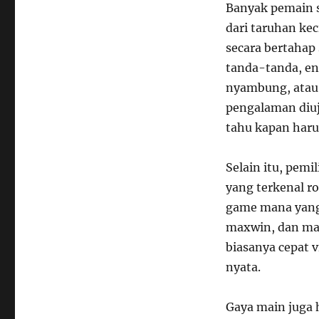
Banyak pemain s
dari taruhan kec
secara bertahap 
tanda-tanda, ent
nyambung, atau b
pengalaman diuj
tahu kapan haru
Selain itu, pemi
yang terkenal ro
game mana yang 
maxwin, dan man
biasanya cepat v
nyata.
Gaya main juga 