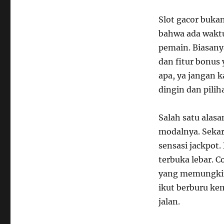
Sensasi
Menang
Slot gacor buka
Besar
bahwa ada waktu
dengan
pemain. Biasanya
Modal
Santai
dan fitur bonus 
apa, ya jangan k
dingin dan pilih
Salah satu alasa
modalnya. Sekar
sensasi jackpot
terbuka lebar. 
yang memungkin
ikut berburu ke
jalan.