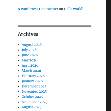
A WordPress Commenter
on
Hello world!
Archives
August 2026
July 2026
June 2026
May 2026
April 2026
March 2026
February 2026
January 2026
December 2025
November 2025
October 2025
September 2025
August 2025