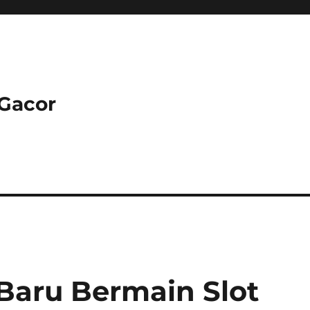
 Gacor
Baru Bermain Slot