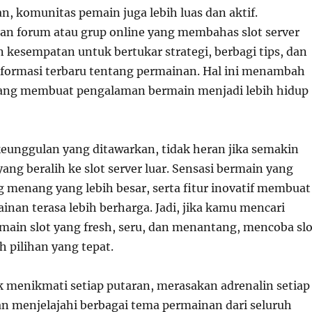
n, komunitas pemain juga lebih luas dan aktif.
n forum atau grup online yang membahas slot server
 kesempatan untuk bertukar strategi, berbagi tips, dan
formasi terbaru tentang permainan. Hal ini menambah
yang membuat pengalaman bermain menjadi lebih hidup
unggulan yang ditawarkan, tidak heran jika semakin
ng beralih ke slot server luar. Sensasi bermain yang
g menang yang lebih besar, serta fitur inovatif membuat
ainan terasa lebih berharga. Jadi, jika kamu mencari
ain slot yang fresh, seru, dan menantang, mencoba slo
ah pilihan yang tepat.
k menikmati setiap putaran, merasakan adrenalin setiap
 menjelajahi berbagai tema permainan dari seluruh