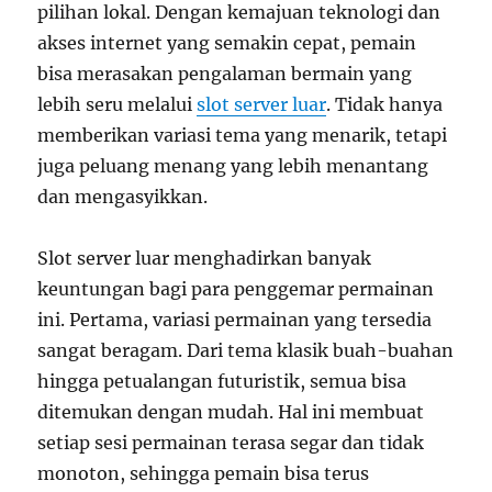
pilihan lokal. Dengan kemajuan teknologi dan
akses internet yang semakin cepat, pemain
bisa merasakan pengalaman bermain yang
lebih seru melalui
slot server luar
. Tidak hanya
memberikan variasi tema yang menarik, tetapi
juga peluang menang yang lebih menantang
dan mengasyikkan.
Slot server luar menghadirkan banyak
keuntungan bagi para penggemar permainan
ini. Pertama, variasi permainan yang tersedia
sangat beragam. Dari tema klasik buah-buahan
hingga petualangan futuristik, semua bisa
ditemukan dengan mudah. Hal ini membuat
setiap sesi permainan terasa segar dan tidak
monoton, sehingga pemain bisa terus