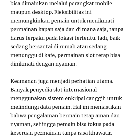
bisa dimainkan melalui perangkat mobile
maupun desktop. Fleksibilitas ini
memungkinkan pemain untuk menikmati
permainan kapan saja dan di mana saja, tanpa
harus terpaku pada lokasi tertentu. Jadi, baik
sedang bersantai di rumah atau sedang
menunggu di kafe, permainan slot tetap bisa
dinikmati dengan nyaman.
Keamanan juga menjadi perhatian utama.
Banyak penyedia slot internasional
menggunakan sistem enkripsi canggih untuk
melindungi data pemain. Hal ini memastikan
bahwa pengalaman bermain tetap aman dan
nyaman, sehingga pemain bisa fokus pada
keseruan permainan tanpa rasa khawatir.