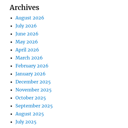
Archives
August 2026
July 2026
June 2026
May 2026
April 2026
March 2026
February 2026
January 2026
December 2025
November 2025
October 2025
September 2025
August 2025
July 2025