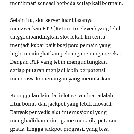
menikmati sensasi berbeda setiap kali bermain.
Selain itu, slot server luar biasanya
menawarkan RTP (Return to Player) yang lebih
tinggi dibandingkan slot lokal. Ini tentu
menjadi kabar baik bagi para pemain yang
ingin meningkatkan peluang menang mereka.
Dengan RTP yang lebih menguntungkan,
setiap putaran menjadi lebih berpotensi
membawa kemenangan yang memuaskan.
Keunggulan lain dari slot server luar adalah
fitur bonus dan jackpot yang lebih inovatif.
Banyak penyedia slot internasional yang
menghadirkan mini-game menarik, putaran
gratis, hingga jackpot progresif yang bisa