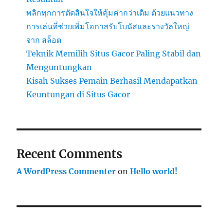
พลิกทุกการตัดสินใจให้คุ้มค่ากว่าเดิม ด้วยแนวทาง
การเล่นที่ช่วยเพิ่มโอกาสรับโบนัสและรางวัลใหญ่
จาก สล็อต
Teknik Memilih Situs Gacor Paling Stabil dan
Menguntungkan
Kisah Sukses Pemain Berhasil Mendapatkan
Keuntungan di Situs Gacor
Recent Comments
A WordPress Commenter
on
Hello world!