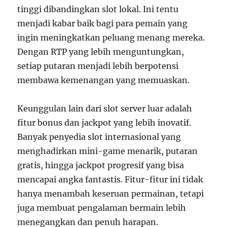
tinggi dibandingkan slot lokal. Ini tentu
menjadi kabar baik bagi para pemain yang
ingin meningkatkan peluang menang mereka.
Dengan RTP yang lebih menguntungkan,
setiap putaran menjadi lebih berpotensi
membawa kemenangan yang memuaskan.
Keunggulan lain dari slot server luar adalah
fitur bonus dan jackpot yang lebih inovatif.
Banyak penyedia slot internasional yang
menghadirkan mini-game menarik, putaran
gratis, hingga jackpot progresif yang bisa
mencapai angka fantastis. Fitur-fitur ini tidak
hanya menambah keseruan permainan, tetapi
juga membuat pengalaman bermain lebih
menegangkan dan penuh harapan.