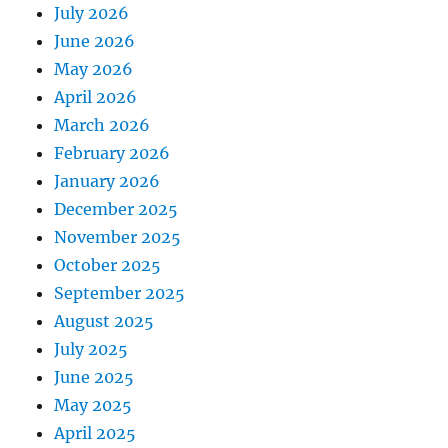
July 2026
June 2026
May 2026
April 2026
March 2026
February 2026
January 2026
December 2025
November 2025
October 2025
September 2025
August 2025
July 2025
June 2025
May 2025
April 2025