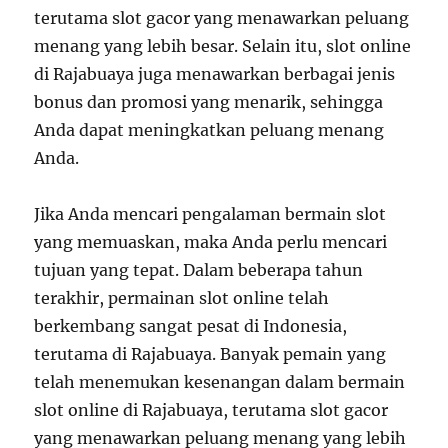
terutama slot gacor yang menawarkan peluang
menang yang lebih besar. Selain itu, slot online
di Rajabuaya juga menawarkan berbagai jenis
bonus dan promosi yang menarik, sehingga
Anda dapat meningkatkan peluang menang
Anda.
Jika Anda mencari pengalaman bermain slot
yang memuaskan, maka Anda perlu mencari
tujuan yang tepat. Dalam beberapa tahun
terakhir, permainan slot online telah
berkembang sangat pesat di Indonesia,
terutama di Rajabuaya. Banyak pemain yang
telah menemukan kesenangan dalam bermain
slot online di Rajabuaya, terutama slot gacor
yang menawarkan peluang menang yang lebih