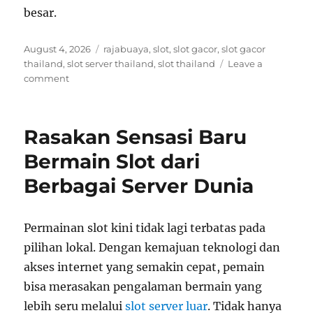
besar.
Posted
Tags
August 4, 2026
rajabuaya
,
slot
,
slot gacor
,
slot gacor
on
thailand
,
slot server thailand
,
slot thailand
Leave a
on
comment
Bongkar
Rahasia
Slot
Rasakan Sensasi Baru
Thailand
yang
Bermain Slot dari
Membantu
Berbagai Server Dunia
Pemain
Meraih
Jackpot
Tanpa
Permainan slot kini tidak lagi terbatas pada
Kesulitan
pilihan lokal. Dengan kemajuan teknologi dan
akses internet yang semakin cepat, pemain
bisa merasakan pengalaman bermain yang
lebih seru melalui
slot server luar
. Tidak hanya