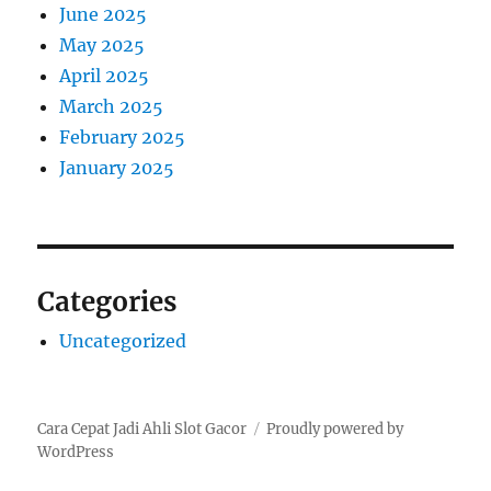
June 2025
May 2025
April 2025
March 2025
February 2025
January 2025
Categories
Uncategorized
Cara Cepat Jadi Ahli Slot Gacor
Proudly powered by
WordPress