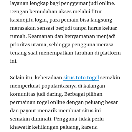
layanan lengkap bagi penggemar judi online.
Dengan kemudahan akses melalui fitur
kasinojitu login, para pemain bisa langsung
merasakan sensasi berjudi tanpa harus keluar
rumah. Keamanan dan kenyamanan menjadi
prioritas utama, sehingga pengguna merasa
tenang saat menempatkan taruhan di platform
ini.
Selain itu, keberadaan
situs toto togel
semakin
memperkuat popularitasnya di kalangan
komunitas judi daring. Berbagai pilihan
permainan togel online dengan peluang besar
dan payout menarik membuat situs ini
semakin diminati. Pengguna tidak perlu
khawatir kehilangan peluang, karena