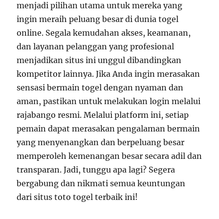
menjadi pilihan utama untuk mereka yang
ingin meraih peluang besar di dunia togel
online. Segala kemudahan akses, keamanan,
dan layanan pelanggan yang profesional
menjadikan situs ini unggul dibandingkan
kompetitor lainnya. Jika Anda ingin merasakan
sensasi bermain togel dengan nyaman dan
aman, pastikan untuk melakukan login melalui
rajabango resmi. Melalui platform ini, setiap
pemain dapat merasakan pengalaman bermain
yang menyenangkan dan berpeluang besar
memperoleh kemenangan besar secara adil dan
transparan. Jadi, tunggu apa lagi? Segera
bergabung dan nikmati semua keuntungan
dari situs toto togel terbaik ini!