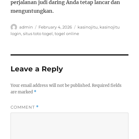
perjalanan judi daring Anda tetap lancar dan
menguntungkan.
Author
Posted
Tags
admin
February 4, 2026
kasinojitu
,
kasinojitu
on
login
,
situs toto togel
,
togel online
Leave a Reply
Your email address will not be published.
Required fields
are marked
*
COMMENT
*