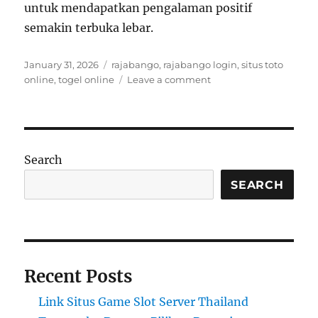
untuk mendapatkan pengalaman positif
semakin terbuka lebar.
Posted
Tags
January 31, 2026
rajabango
,
rajabango login
,
situs toto
on
on
online
,
togel online
Leave a comment
Toto
dengan
Manajemen
Cerdas
yang
Search
Membantu
Menjaga
SEARCH
Modal
Recent Posts
Link Situs Game Slot Server Thailand