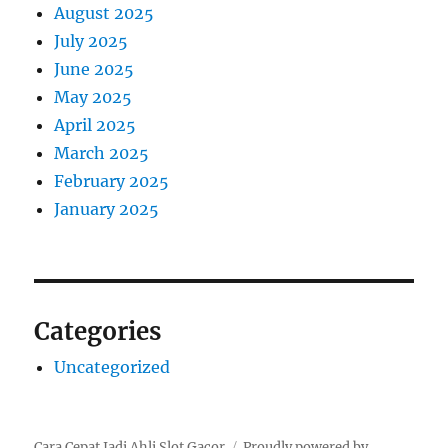
August 2025
July 2025
June 2025
May 2025
April 2025
March 2025
February 2025
January 2025
Categories
Uncategorized
Cara Cepat Jadi Ahli Slot Gacor
Proudly powered by