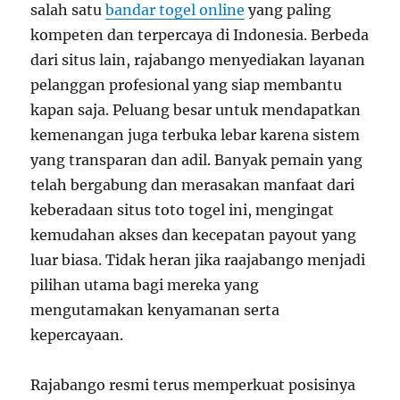
salah satu
bandar togel online
yang paling
kompeten dan terpercaya di Indonesia. Berbeda
dari situs lain, rajabango menyediakan layanan
pelanggan profesional yang siap membantu
kapan saja. Peluang besar untuk mendapatkan
kemenangan juga terbuka lebar karena sistem
yang transparan dan adil. Banyak pemain yang
telah bergabung dan merasakan manfaat dari
keberadaan situs toto togel ini, mengingat
kemudahan akses dan kecepatan payout yang
luar biasa. Tidak heran jika raajabango menjadi
pilihan utama bagi mereka yang
mengutamakan kenyamanan serta
kepercayaan.
Rajabango resmi terus memperkuat posisinya