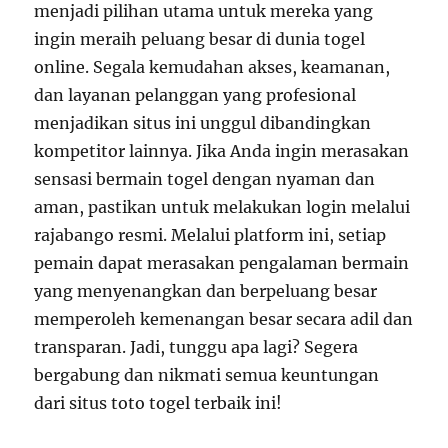
menjadi pilihan utama untuk mereka yang
ingin meraih peluang besar di dunia togel
online. Segala kemudahan akses, keamanan,
dan layanan pelanggan yang profesional
menjadikan situs ini unggul dibandingkan
kompetitor lainnya. Jika Anda ingin merasakan
sensasi bermain togel dengan nyaman dan
aman, pastikan untuk melakukan login melalui
rajabango resmi. Melalui platform ini, setiap
pemain dapat merasakan pengalaman bermain
yang menyenangkan dan berpeluang besar
memperoleh kemenangan besar secara adil dan
transparan. Jadi, tunggu apa lagi? Segera
bergabung dan nikmati semua keuntungan
dari situs toto togel terbaik ini!