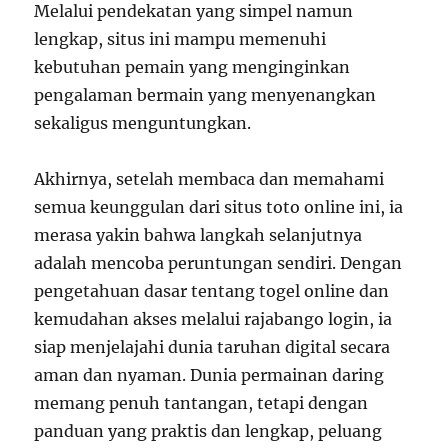
Melalui pendekatan yang simpel namun
lengkap, situs ini mampu memenuhi
kebutuhan pemain yang menginginkan
pengalaman bermain yang menyenangkan
sekaligus menguntungkan.
Akhirnya, setelah membaca dan memahami
semua keunggulan dari situs toto online ini, ia
merasa yakin bahwa langkah selanjutnya
adalah mencoba peruntungan sendiri. Dengan
pengetahuan dasar tentang togel online dan
kemudahan akses melalui rajabango login, ia
siap menjelajahi dunia taruhan digital secara
aman dan nyaman. Dunia permainan daring
memang penuh tantangan, tetapi dengan
panduan yang praktis dan lengkap, peluang