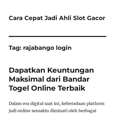
Cara Cepat Jadi Ahli Slot Gacor
Tag:
rajabango login
Dapatkan Keuntungan
Maksimal dari Bandar
Togel Online Terbaik
Dalam era digital saat ini, keberadaan platform
judi online semakin diminati oleh berbagai