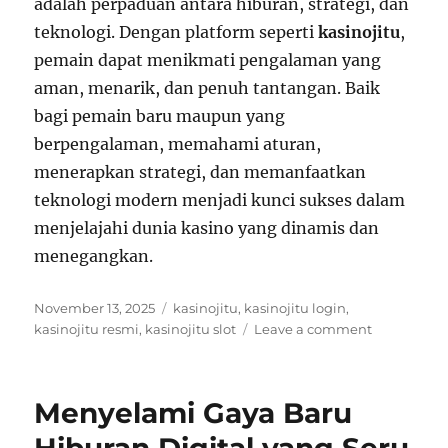
adalah perpaduan antara hiburan, strategi, dan
teknologi. Dengan platform seperti
kasinojitu
,
pemain dapat menikmati pengalaman yang
aman, menarik, dan penuh tantangan. Baik
bagi pemain baru maupun yang
berpengalaman, memahami aturan,
menerapkan strategi, dan memanfaatkan
teknologi modern menjadi kunci sukses dalam
menjelajahi dunia kasino yang dinamis dan
menegangkan.
Posted
Tags
November 13, 2025
kasinojitu
,
kasinojitu login
,
on
on
kasinojitu resmi
,
kasinojitu slot
Leave a comment
Mengungk
Strategi
dan
Menyelami Gaya Baru
Daya
Tarik