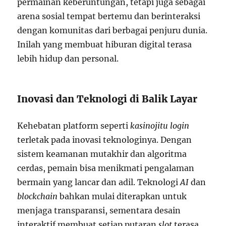
permainan keberuntungan, tetapi juga sebagai
arena sosial tempat bertemu dan berinteraksi
dengan komunitas dari berbagai penjuru dunia.
Inilah yang membuat hiburan digital terasa
lebih hidup dan personal.
Inovasi dan Teknologi di Balik Layar
Kehebatan platform seperti
kasinojitu login
terletak pada inovasi teknologinya. Dengan
sistem keamanan mutakhir dan algoritma
cerdas, pemain bisa menikmati pengalaman
bermain yang lancar dan adil. Teknologi
AI
dan
blockchain
bahkan mulai diterapkan untuk
menjaga transparansi, sementara desain
interaktif membuat setiap putaran
slot
terasa