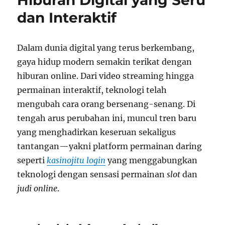
Hiburan Digital yang Seru
Permainan
dan Interaktif
Kasino
Modern
Dalam dunia digital yang terus berkembang,
gaya hidup modern semakin terikat dengan
hiburan online. Dari video streaming hingga
permainan interaktif, teknologi telah
mengubah cara orang bersenang-senang. Di
tengah arus perubahan ini, muncul tren baru
yang menghadirkan keseruan sekaligus
tantangan—yakni platform permainan daring
seperti
kasinojitu login
yang menggabungkan
teknologi dengan sensasi permainan
slot
dan
judi online
.