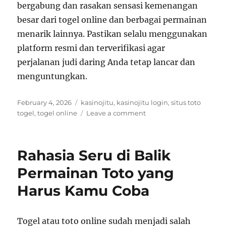
bergabung dan rasakan sensasi kemenangan
besar dari togel online dan berbagai permainan
menarik lainnya. Pastikan selalu menggunakan
platform resmi dan terverifikasi agar
perjalanan judi daring Anda tetap lancar dan
menguntungkan.
Posted
Tags
February 4, 2026
kasinojitu
,
kasinojitu login
,
situs toto
on
on
togel
,
togel online
Leave a comment
Gunakan
Metode
Cerdas
Rahasia Seru di Balik
untuk
Menang
Permainan Toto yang
di
Harus Kamu Coba
Togel
4D
Online
Togel atau toto online sudah menjadi salah