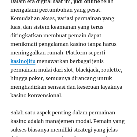
Dalam era digital saat ini,
judi online
telah
mengalami pertumbuhan yang pesat.
Kemudahan akses, variasi permainan yang
luas, dan sistem keamanan yang terus
ditingkatkan membuat pemain dapat
menikmati pengalaman kasino tanpa harus
meninggalkan rumah. Platform seperti
kasinojitu
menawarkan berbagai jenis
permainan mulai dari slot, blackjack, roulette,
hingga poker, semuanya dirancang untuk
menghadirkan sensasi dan keseruan layaknya
kasino konvensional.
Salah satu aspek penting dalam permainan
kasino adalah manajemen modal. Pemain yang
sukses biasanya memiliki strategi yang jelas