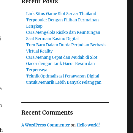
Recent Posts
Link Situs Game Slot Server Thailand
Terpopuler Dengan Pilihan Permainan
Lengkap
,
Cara Mengelola Risiko dan Keuntungan
i
Saat Bermain Kasino Digital
Tren Baru Dalam Dunia Perjudian Berbasis
Virtual Reality
Cara Menang Cepat dan Mudah di Slot
Gacor dengan Link Gacor Resmi dan
Terpercaya
Teknik Optimalisasi Penawaran Digital
untuk Menarik Lebih Banyak Pelanggan
a
h
Recent Comments
A WordPress Commenter
on
Hello world!
ah