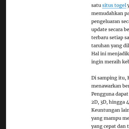
satu
situs togel
y
memudahkan par
pengeluaran seca
update secara b
terbaru setiap s
taruhan yang di
Hal ini menjadi
ingin meraih ke
Di samping itu,
menawarkan ber
Pengguna dapat 
2D, 3D, hingga 
Keuntungan lai
yang mampu men
yang cepat dan