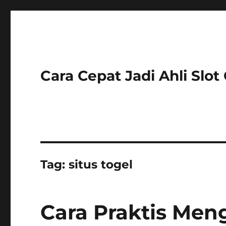
Cara Cepat Jadi Ahli Slot
Tag:
situs togel
Cara Praktis Men