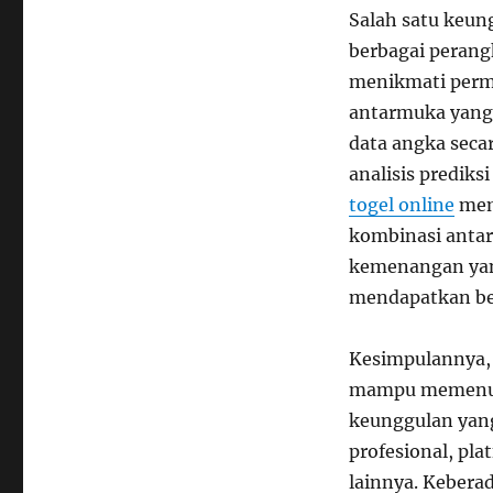
Salah satu keun
berbagai perang
menikmati perma
antarmuka yang 
data angka seca
analisis prediks
togel online
memi
kombinasi antar
kemenangan yan
mendapatkan be
Kesimpulannya, 
mampu memenuhi
keunggulan yang
profesional, pla
lainnya. Keber