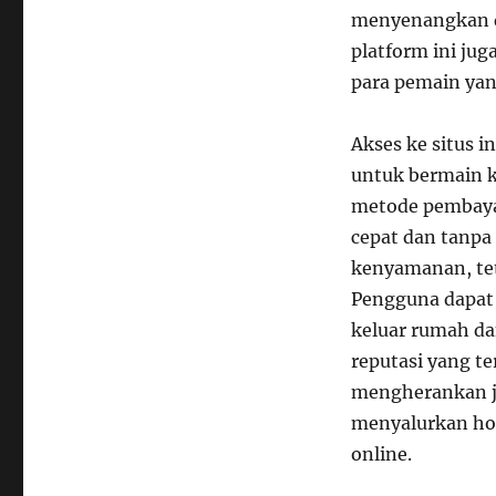
menyenangkan da
platform ini ju
para pemain yan
Akses ke situs i
untuk bermain k
metode pembayar
cepat dan tanp
kenyamanan, tet
Pengguna dapat
keluar rumah da
reputasi yang t
mengherankan j
menyalurkan hob
online.