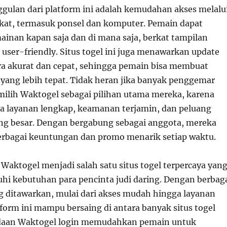
ggulan dari platform ini adalah kemudahan akses melalu
kat, termasuk ponsel dan komputer. Pemain dapat
inan kapan saja dan di mana saja, berkat tampilan
user-friendly. Situs togel ini juga menawarkan update
ra akurat dan cepat, sehingga pemain bisa membuat
i yang lebih tepat. Tidak heran jika banyak penggemar
lih Waktogel sebagai pilihan utama mereka, karena
a layanan lengkap, keamanan terjamin, dan peluang
g besar. Dengan bergabung sebagai anggota, mereka
rbagai keuntungan dan promo menarik setiap waktu.
Waktogel menjadi salah satu situs togel terpercaya yan
 kebutuhan para pencinta judi daring. Dengan berbag
 ditawarkan, mulai dari akses mudah hingga layanan
tform ini mampu bersaing di antara banyak situs togel
adaan Waktogel login memudahkan pemain untuk