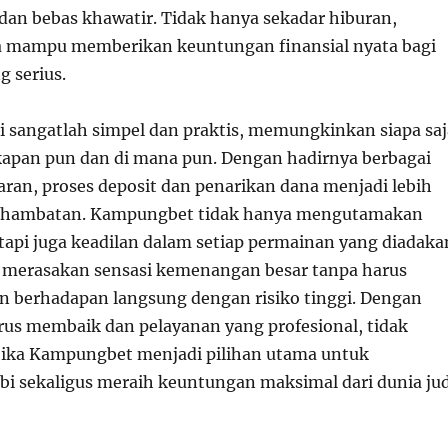
n bebas khawatir. Tidak hanya sekadar hiburan,
ga mampu memberikan keuntungan finansial nyata bagi
g serius.
ni sangatlah simpel dan praktis, memungkinkan siapa saj
apan pun dan di mana pun. Dengan hadirnya berbagai
an, proses deposit dan penarikan dana menjadi lebih
a hambatan. Kampungbet tidak hanya mengutamakan
api juga keadilan dalam setiap permainan yang diadaka
 merasakan sensasi kemenangan besar tanpa harus
n berhadapan langsung dengan risiko tinggi. Dengan
erus membaik dan pelayanan yang profesional, tidak
ika Kampungbet menjadi pilihan utama untuk
i sekaligus meraih keuntungan maksimal dari dunia jud