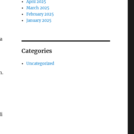
April 2025
March 2025
February 2025
January 2025
a
Categories
Uncategorized
n.
i