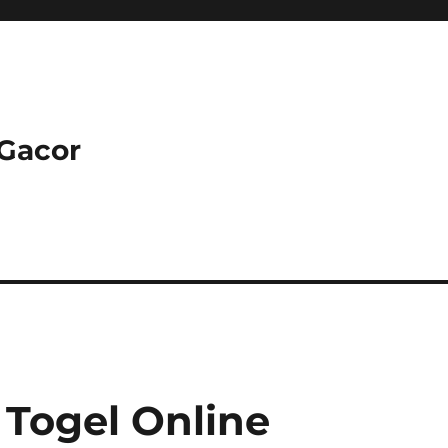
 Gacor
 Togel Online