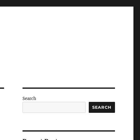
Search
SEARCH