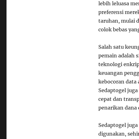
lebih leluasa me
preferensi merek
taruhan, mulai d
colok bebas yan
Salah satu keu
pemain adalah s
teknologi enkrip
keuangan penggu
kebocoran data a
Sedaptogel juga
cepat dan trans
penarikan dana
Sedaptogel jug
digunakan, seh