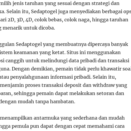
milih jenis taruhan yang sesuai dengan strategi dan
a. Selain itu, Sedaptogel juga menyediakan berbagai ops
ari 2D, 3D, 4D, colok bebas, colok naga, hingga taruhan
g menarik untuk dicoba.
nggulan Sedaptogel yang membuatnya dipercaya banyak
istem keamanan yang ketat. Situs ini menggunakan
si canggih untuk melindungi data pribadi dan transaksi
na. Dengan demikian, pemain tidak perlu khawatir soa
tau penyalahgunaan informasi pribadi. Selain itu,
 menjamin proses transaksi deposit dan withdraw yang
paran, sehingga pemain dapat melakukan setoran dan
 dengan mudah tanpa hambatan.
a menampilkan antarmuka yang sederhana dan mudah
ingga pemula pun dapat dengan cepat memahami cara