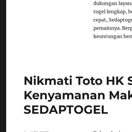
dukungan layana
togel lengkap, 
cepat, Sedaptog
pemainnya. Ber
keuntungan berm
Nikmati Toto HK 
Kenyamanan Mak
SEDAPTOGEL