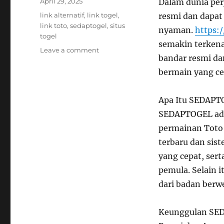
Posted
April 29, 2025
Dalam dunia per
on
Tags
link alternatif
,
link togel
,
resmi dan dapat
link toto
,
sedaptogel
,
situs
nyaman.
https:
togel
semakin terkenal
on
Leave a comment
bandar resmi d
Nikmati
Toto
bermain yang c
HK
Setiap
Apa Itu SEDAPT
Hari
dengan
SEDAPTOGEL adal
Kenyamanan
permainan Toto
Maksimal
terbaru dan sist
di
SEDAPTOGEL
yang cepat, se
pemula. Selain 
dari badan berw
Keunggulan SED