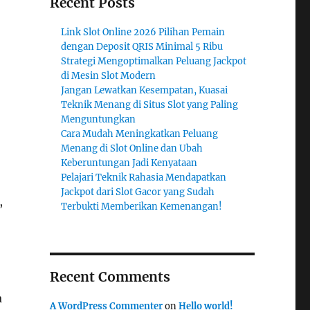
Recent Posts
Link Slot Online 2026 Pilihan Pemain
dengan Deposit QRIS Minimal 5 Ribu
Strategi Mengoptimalkan Peluang Jackpot
di Mesin Slot Modern
Jangan Lewatkan Kesempatan, Kuasai
Teknik Menang di Situs Slot yang Paling
Menguntungkan
Cara Mudah Meningkatkan Peluang
Menang di Slot Online dan Ubah
Keberuntungan Jadi Kenyataan
Pelajari Teknik Rahasia Mendapatkan
Jackpot dari Slot Gacor yang Sudah
,
Terbukti Memberikan Kemenangan!
Recent Comments
a
A WordPress Commenter
on
Hello world!