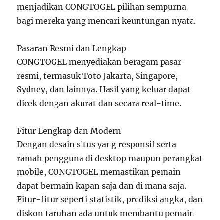
menjadikan CONGTOGEL pilihan sempurna
bagi mereka yang mencari keuntungan nyata.
Pasaran Resmi dan Lengkap
CONGTOGEL menyediakan beragam pasar
resmi, termasuk Toto Jakarta, Singapore,
Sydney, dan lainnya. Hasil yang keluar dapat
dicek dengan akurat dan secara real-time.
Fitur Lengkap dan Modern
Dengan desain situs yang responsif serta
ramah pengguna di desktop maupun perangkat
mobile, CONGTOGEL memastikan pemain
dapat bermain kapan saja dan di mana saja.
Fitur-fitur seperti statistik, prediksi angka, dan
diskon taruhan ada untuk membantu pemain