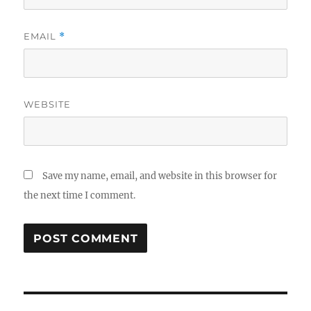
EMAIL
*
WEBSITE
Save my name, email, and website in this browser for
the next time I comment.
Post