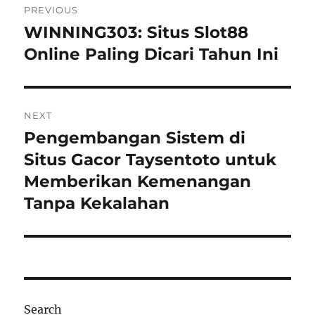
PREVIOUS
navigation
WINNING303: Situs Slot88
Previous
post:
Online Paling Dicari Tahun Ini
NEXT
Pengembangan Sistem di
Next
post:
Situs Gacor Taysentoto untuk
Memberikan Kemenangan
Tanpa Kekalahan
Search