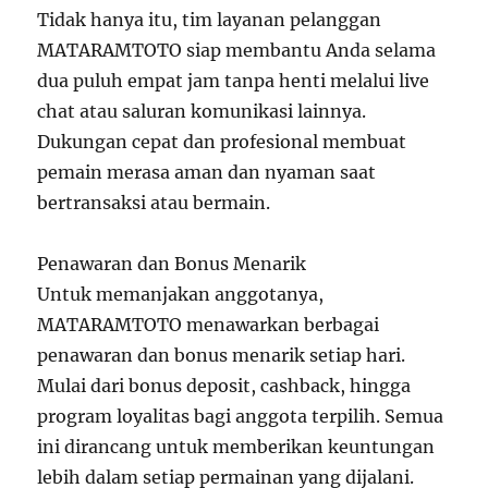
Tidak hanya itu, tim layanan pelanggan
MATARAMTOTO siap membantu Anda selama
dua puluh empat jam tanpa henti melalui live
chat atau saluran komunikasi lainnya.
Dukungan cepat dan profesional membuat
pemain merasa aman dan nyaman saat
bertransaksi atau bermain.
Penawaran dan Bonus Menarik
Untuk memanjakan anggotanya,
MATARAMTOTO menawarkan berbagai
penawaran dan bonus menarik setiap hari.
Mulai dari bonus deposit, cashback, hingga
program loyalitas bagi anggota terpilih. Semua
ini dirancang untuk memberikan keuntungan
lebih dalam setiap permainan yang dijalani.