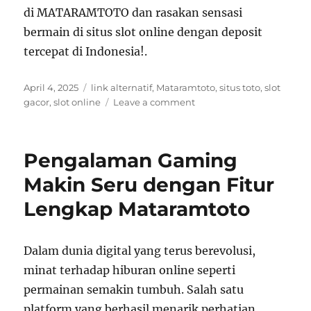
di MATARAMTOTO dan rasakan sensasi
bermain di situs slot online dengan deposit
tercepat di Indonesia!.
Posted
Tags
April 4, 2025
link alternatif
,
Mataramtoto
,
situs toto
,
slot
on
on
gacor
,
slot online
Leave a comment
Nikmati
Slot
Online
Pengalaman Gaming
Tanpa
Gangguan
Makin Seru dengan Fitur
Di
Lengkap Mataramtoto
Situs
MATARAMTOTO
Dalam dunia digital yang terus berevolusi,
minat terhadap hiburan online seperti
permainan semakin tumbuh. Salah satu
platform yang berhasil menarik perhatian