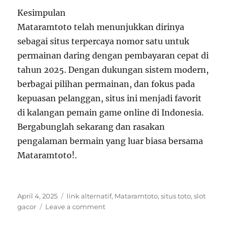
Kesimpulan
Mataramtoto telah menunjukkan dirinya
sebagai situs terpercaya nomor satu untuk
permainan daring dengan pembayaran cepat di
tahun 2025. Dengan dukungan sistem modern,
berbagai pilihan permainan, dan fokus pada
kepuasan pelanggan, situs ini menjadi favorit
di kalangan pemain game online di Indonesia.
Bergabunglah sekarang dan rasakan
pengalaman bermain yang luar biasa bersama
Mataramtoto!.
Posted
Tags
April 4, 2025
link alternatif
,
Mataramtoto
,
situs toto
,
slot
on
on
gacor
Leave a comment
Pengalaman
Gaming