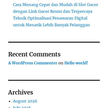
Cara Menang Cepat dan Mudah di Slot Gacor
dengan Link Gacor Resmi dan Terpercaya
Teknik Optimalisasi Penawaran Digital
untuk Menarik Lebih Banyak Pelanggan
Recent Comments
A WordPress Commenter
on
Hello world!
Archives
August 2026
July 2026