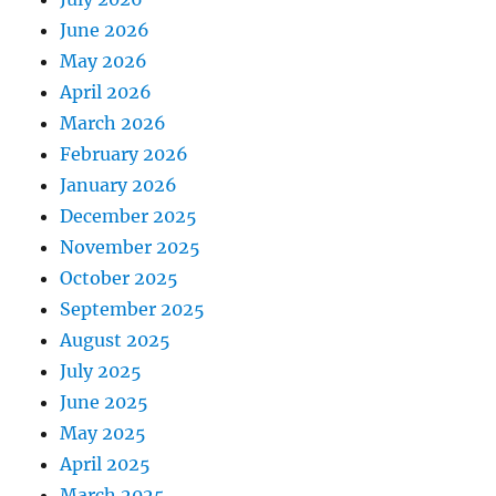
June 2026
May 2026
April 2026
March 2026
February 2026
January 2026
December 2025
November 2025
October 2025
September 2025
August 2025
July 2025
June 2025
May 2025
April 2025
March 2025