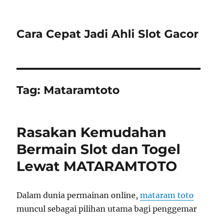
Cara Cepat Jadi Ahli Slot Gacor
Tag:
Mataramtoto
Rasakan Kemudahan
Bermain Slot dan Togel
Lewat MATARAMTOTO
Dalam dunia permainan online,
mataram toto
muncul sebagai pilihan utama bagi penggemar