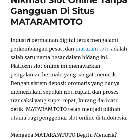
Nikmati Slot Online Tanpa
dan
Gangguan Di Situs
Togel
MATARAMTOTO
Lewat
MATARAMT
Industri permainan digital terus mengalami
perkembangan pesat, dan
mataram toto
adalah
salah satu nama besar dalam bidang ini.
Platform slot online ini menawarkan
pengalaman bermain yang sangat menarik.
Dengan sistem deposit otomatis yang hanya
memerlukan sepuluh ribu rupiah dan proses
transaksi yang super cepat, kurang dari satu
detik, MATARAMTOTO telah menjadi pilihan
utama bagi penggemar slot online di Indonesia.
Mengapa MATARAMTOTO Begitu Menarik?