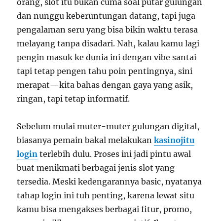
orang, slot itu bukan cuma soal putar gulungan
dan nunggu keberuntungan datang, tapi juga
pengalaman seru yang bisa bikin waktu terasa
melayang tanpa disadari. Nah, kalau kamu lagi
pengin masuk ke dunia ini dengan vibe santai
tapi tetap pengen tahu poin pentingnya, sini
merapat—kita bahas dengan gaya yang asik,
ringan, tapi tetap informatif.
Sebelum mulai muter-muter gulungan digital,
biasanya pemain bakal melakukan
kasinojitu
login
terlebih dulu. Proses ini jadi pintu awal
buat menikmati berbagai jenis slot yang
tersedia. Meski kedengarannya basic, nyatanya
tahap login ini tuh penting, karena lewat situ
kamu bisa mengakses berbagai fitur, promo,