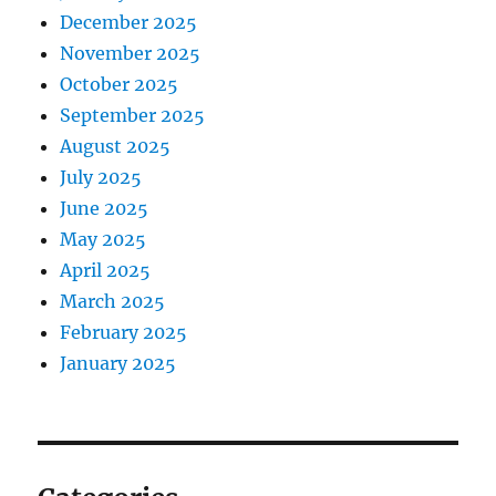
December 2025
November 2025
October 2025
September 2025
August 2025
July 2025
June 2025
May 2025
April 2025
March 2025
February 2025
January 2025