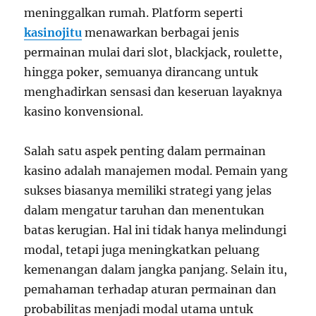
meninggalkan rumah. Platform seperti
kasinojitu
menawarkan berbagai jenis
permainan mulai dari slot, blackjack, roulette,
hingga poker, semuanya dirancang untuk
menghadirkan sensasi dan keseruan layaknya
kasino konvensional.
Salah satu aspek penting dalam permainan
kasino adalah manajemen modal. Pemain yang
sukses biasanya memiliki strategi yang jelas
dalam mengatur taruhan dan menentukan
batas kerugian. Hal ini tidak hanya melindungi
modal, tetapi juga meningkatkan peluang
kemenangan dalam jangka panjang. Selain itu,
pemahaman terhadap aturan permainan dan
probabilitas menjadi modal utama untuk