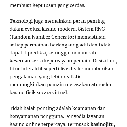
membuat keputusan yang cerdas.
Teknologi juga memainkan peran penting
dalam evolusi kasino modern. Sistem RNG
(Random Number Generator) memastikan
setiap permainan berlangsung adil dan tidak
dapat diprediksi, sehingga menambah
keseruan serta kepercayaan pemain. Di sisi lain,
fitur interaktif seperti live dealer memberikan
pengalaman yang lebih realistis,
memungkinkan pemain merasakan atmosfer
kasino fisik secara virtual.
Tidak kalah penting adalah keamanan dan
kenyamanan pengguna. Penyedia layanan
kasino online terpercaya, termasuk
kasinojitu
,