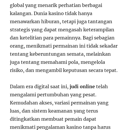
global yang menarik perhatian berbagai
kalangan. Dunia kasino tidak hanya
menawarkan hiburan, tetapi juga tantangan
strategis yang dapat mengasah keterampilan
dan ketelitian para pemainnya. Bagi sebagian
orang, menikmati permainan ini tidak sekadar
tentang keberuntungan semata, melainkan
juga tentang memahami pola, mengelola
risiko, dan mengambil keputusan secara tepat.
Dalam era digital saat ini,
judi online
telah
mengalami pertumbuhan yang pesat.
Kemudahan akses, variasi permainan yang
luas, dan sistem keamanan yang terus
ditingkatkan membuat pemain dapat
menikmati pengalaman kasino tanpa harus