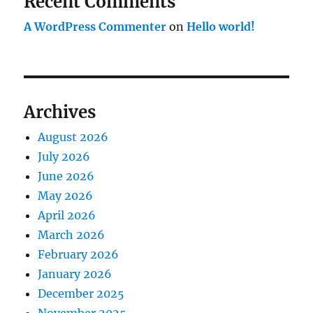
Recent Comments
A WordPress Commenter
on
Hello world!
Archives
August 2026
July 2026
June 2026
May 2026
April 2026
March 2026
February 2026
January 2026
December 2025