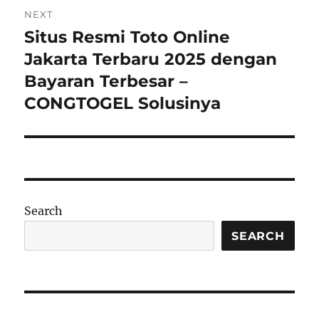
NEXT
Situs Resmi Toto Online
Next
post:
Jakarta Terbaru 2025 dengan
Bayaran Terbesar –
CONGTOGEL Solusinya
Search
SEARCH