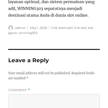
layanan optimal, dan sistem permainan yang
adil, WINNING303 sepatutnya menjadi
destinasi utama Anda di dunia slot online.
Author
Posted
Tags
admin
May 1, 2025
link alternatif
,
link slot
,
slot
on
gacor
,
winning303
Leave a Reply
Your email address will not be published.
Required fields
are marked
*
COMMENT
*