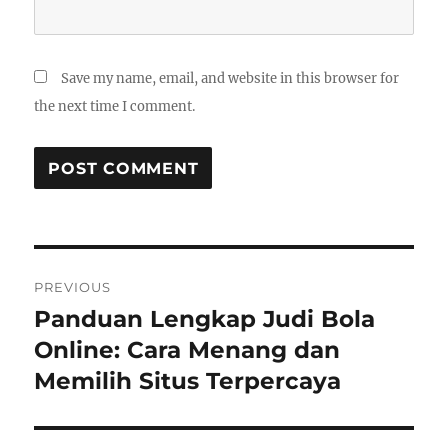
Save my name, email, and website in this browser for
the next time I comment.
Post
PREVIOUS
navigation
Panduan Lengkap Judi Bola
Previous
post:
Online: Cara Menang dan
Memilih Situs Terpercaya