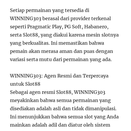
Setiap permainan yang tersedia di
WINNING303 berasal dari provider terkenal
seperti Pragmatic Play, PG Soft, Habanero,
serta Slot88, yang diakui karena mesin slotnya
yang berkualitas. Ini memastikan bahwa
pemain akan merasa aman dan puas dengan
variasi serta mutu dari permainan yang ada.
WINNING303: Agen Resmi dan Terpercaya
untuk Slot88
Sebagai agen resmi Slot88, WINNING303
meyakinkan bahwa semua permainan yang
disediakan adalah asli dan tidak dimanipulasi.
Ini menunjukkan bahwa semua slot yang Anda
mainkan adalah adil dan diatur oleh sistem