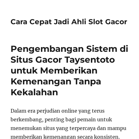
Cara Cepat Jadi Ahli Slot Gacor
Pengembangan Sistem di
Situs Gacor Taysentoto
untuk Memberikan
Kemenangan Tanpa
Kekalahan
Dalam era perjudian online yang terus
berkembang, penting bagi pemain untuk
menemukan situs yang terpercaya dan mampu
memberikan kemenangan secara konsisten.