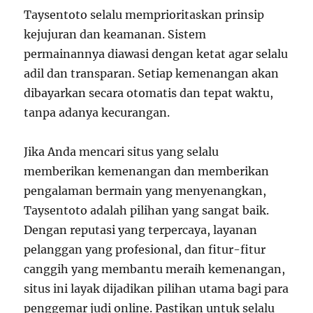
Taysentoto selalu memprioritaskan prinsip
kejujuran dan keamanan. Sistem
permainannya diawasi dengan ketat agar selalu
adil dan transparan. Setiap kemenangan akan
dibayarkan secara otomatis dan tepat waktu,
tanpa adanya kecurangan.
Jika Anda mencari situs yang selalu
memberikan kemenangan dan memberikan
pengalaman bermain yang menyenangkan,
Taysentoto adalah pilihan yang sangat baik.
Dengan reputasi yang terpercaya, layanan
pelanggan yang profesional, dan fitur-fitur
canggih yang membantu meraih kemenangan,
situs ini layak dijadikan pilihan utama bagi para
penggemar judi online. Pastikan untuk selalu