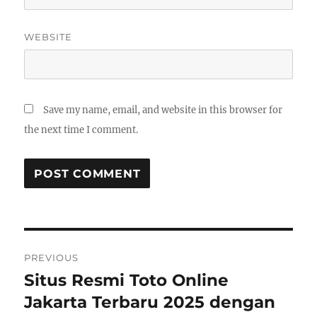
WEBSITE
Save my name, email, and website in this browser for
the next time I comment.
Post
PREVIOUS
navigation
Situs Resmi Toto Online
Previous
post:
Jakarta Terbaru 2025 dengan