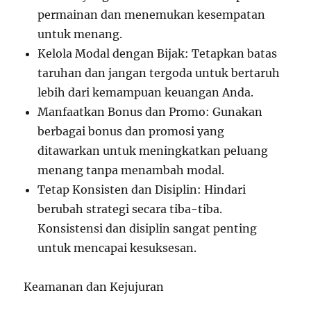
permainan dan menemukan kesempatan
untuk menang.
Kelola Modal dengan Bijak: Tetapkan batas
taruhan dan jangan tergoda untuk bertaruh
lebih dari kemampuan keuangan Anda.
Manfaatkan Bonus dan Promo: Gunakan
berbagai bonus dan promosi yang
ditawarkan untuk meningkatkan peluang
menang tanpa menambah modal.
Tetap Konsisten dan Disiplin: Hindari
berubah strategi secara tiba-tiba.
Konsistensi dan disiplin sangat penting
untuk mencapai kesuksesan.
Keamanan dan Kejujuran