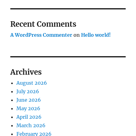
Recent Comments
A WordPress Commenter
on
Hello world!
Archives
August 2026
July 2026
June 2026
May 2026
April 2026
March 2026
February 2026