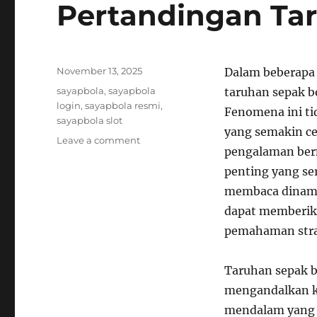
Pertandingan Ta
Posted
November 13, 2025
Dalam beberapa 
on
Tags
sayapbola
,
sayapbola
taruhan sepak b
login
,
sayapbola resmi
,
Fenomena ini ti
sayapbola slot
yang semakin ce
on
Leave a comment
pengalaman berm
Memahami
Dinamika
penting yang s
Strategi
membaca dinamik
dalam
dapat memberika
Pertandingan
Taruhan
pemahaman strat
Sepak
Bola
Taruhan sepak b
mengandalkan k
mendalam yang m