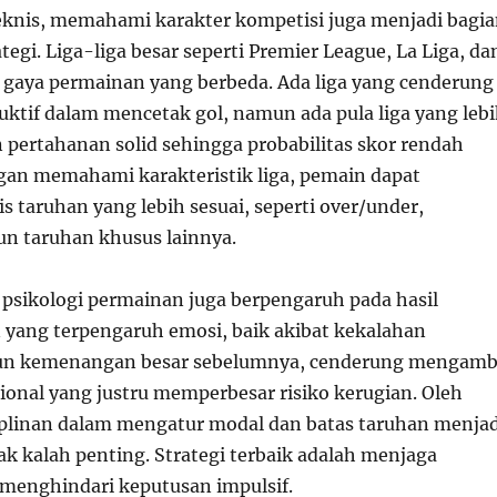
 teknis, memahami karakter kompetisi juga menjadi bagi
ategi. Liga-liga besar seperti Premier League, La Liga, da
i gaya permainan yang berbeda. Ada liga yang cenderung
uktif dalam mencetak gol, namun ada pula liga yang leb
ertahanan solid sehingga probabilitas skor rendah
ngan memahami karakteristik liga, pemain dapat
 taruhan yang lebih sesuai, seperti over/under,
n taruhan khusus lainnya.
, psikologi permainan juga berpengaruh pada hasil
 yang terpengaruh emosi, baik akibat kekalahan
n kemenangan besar sebelumnya, cenderung mengamb
onal yang justru memperbesar risiko kerugian. Oleh
siplinan dalam mengatur modal dan batas taruhan menjad
ak kalah penting. Strategi terbaik adalah menjaga
 menghindari keputusan impulsif.