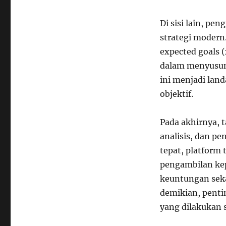
Di sisi lain, pe
strategi modern
expected goals (
dalam menyusun 
ini menjadi lan
objektif.
Pada akhirnya, t
analisis, dan p
tepat, platform 
pengambilan ke
keuntungan seka
demikian, pentin
yang dilakukan 