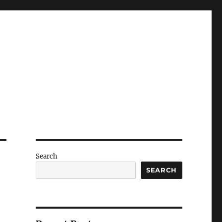
Search
SEARCH