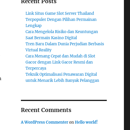
Recent Posts
Link Situs Game Slot Server Thailand
Terpopuler Dengan Pilihan Permainan
Lengkap
Cara Mengelola Risiko dan Keuntungan
Saat Bermain Kasino Digital
Tren Baru Dalam Dunia Perjudian Berbasis
Virtual Reality
n
Cara Menang Cepat dan Mudah di Slot
Gacor dengan Link Gacor Resmi dan
Terpercaya
Teknik Optimalisasi Penawaran Digital
n
untuk Menarik Lebih Banyak Pelanggan
Recent Comments
A WordPress Commenter
on
Hello world!