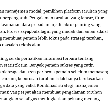
 dan manajemen modal, pemilihan platform taruhan yang
at berpengaruh. Pengalaman taruhan yang lancar, fitur
 keamanan data pribadi menjadi faktor penting yang
kan. Proses
sayapbola login
yang mudah dan aman adala
ng membuat pemain lebih fokus pada strategi taruhan,
 masalah teknis akun.
ing, selalu perhatikan informasi terbaru tentang
n statistik tim. Banyak pemain sukses yang rutin
a olahraga dan tren performa pemain sebelum memasan
 cara ini, keputusan taruhan tidak hanya berdasarkan
juga data yang valid. Kombinasi strategi, manajemen
ormasi yang tepat akan membuat pengalaman taruhan
yenangkan sekaligus meningkatkan peluang menang.