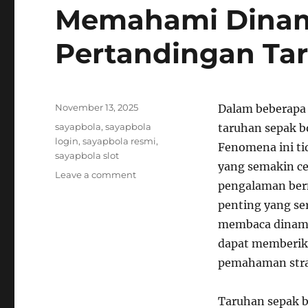
Memahami Dinami
Pertandingan Ta
Posted
November 13, 2025
Dalam beberapa 
on
Tags
sayapbola
,
sayapbola
taruhan sepak b
login
,
sayapbola resmi
,
Fenomena ini ti
sayapbola slot
yang semakin ce
on
Leave a comment
pengalaman berm
Memahami
Dinamika
penting yang s
Strategi
membaca dinamik
dalam
dapat memberika
Pertandingan
Taruhan
pemahaman strat
Sepak
Bola
Taruhan sepak b