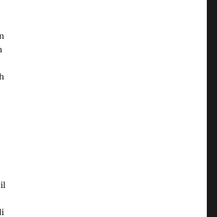
an
n
ih
il
i