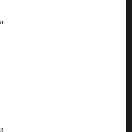
an
ng