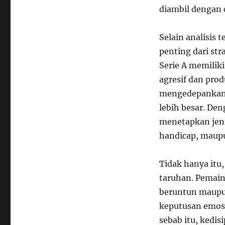
diambil dengan 
Selain analisis
penting dari str
Serie A memilik
agresif dan prod
mengedepankan p
lebih besar. De
menetapkan jenis
handicap, maupu
Tidak hanya itu
taruhan. Pemain
beruntun maupu
keputusan emosi
sebab itu, kedi