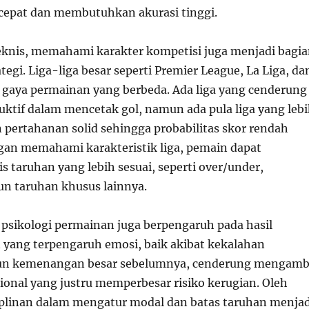
cepat dan membutuhkan akurasi tinggi.
 teknis, memahami karakter kompetisi juga menjadi bagi
ategi. Liga-liga besar seperti Premier League, La Liga, da
i gaya permainan yang berbeda. Ada liga yang cenderung
uktif dalam mencetak gol, namun ada pula liga yang leb
ertahanan solid sehingga probabilitas skor rendah
ngan memahami karakteristik liga, pemain dapat
 taruhan yang lebih sesuai, seperti over/under,
n taruhan khusus lainnya.
, psikologi permainan juga berpengaruh pada hasil
 yang terpengaruh emosi, baik akibat kekalahan
n kemenangan besar sebelumnya, cenderung mengamb
onal yang justru memperbesar risiko kerugian. Oleh
siplinan dalam mengatur modal dan batas taruhan menjad