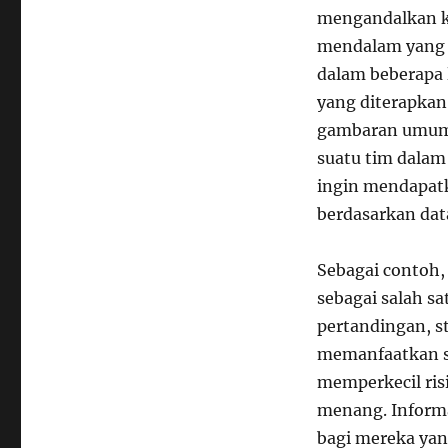
mengandalkan k
mendalam yang m
dalam beberapa 
yang diterapkan
gambaran umum 
suatu tim dalam
ingin mendapatk
berdasarkan data
Sebagai contoh
sebagai salah sa
pertandingan, s
memanfaatkan su
memperkecil ris
menang. Informa
bagi mereka yan