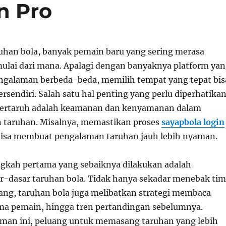
n Pro
uhan bola, banyak pemain baru yang sering merasa
ulai dari mana. Apalagi dengan banyaknya platform ya
galaman berbeda-beda, memilih tempat yang tepat bis
ersendiri. Salah satu hal penting yang perlu diperhatika
bertaruh adalah keamanan dan kenyamanan dalam
 taruhan. Misalnya, memastikan proses
sayapbola login
 bisa membuat pengalaman taruhan jauh lebih nyaman.
ngkah pertama yang sebaiknya dilakukan adalah
-dasar taruhan bola. Tidak hanya sekadar menebak tim
g, taruhan bola juga melibatkan strategi membaca
orma pemain, hingga tren pertandingan sebelumnya.
an ini, peluang untuk memasang taruhan yang lebih