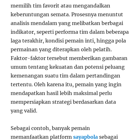
memilih tim favorit atau mengandalkan
keberuntungan semata. Prosesnya menuntut
analisis mendalam yang melibatkan berbagai
indikator, seperti performa tim dalam beberapa
laga terakhir, kondisi pemain inti, hingga pola
permainan yang diterapkan oleh pelatih.
Faktor-faktor tersebut memberikan gambaran
umum tentang kekuatan dan potensi peluang
kemenangan suatu tim dalam pertandingan
tertentu. Oleh karena itu, pemain yang ingin
mendapatkan hasil lebih maksimal perlu
mempersiapkan strategi berdasarkan data
yang valid.
Sebagai contoh, banyak pemain
memanfaatkan platform
sayapbola
sebagai