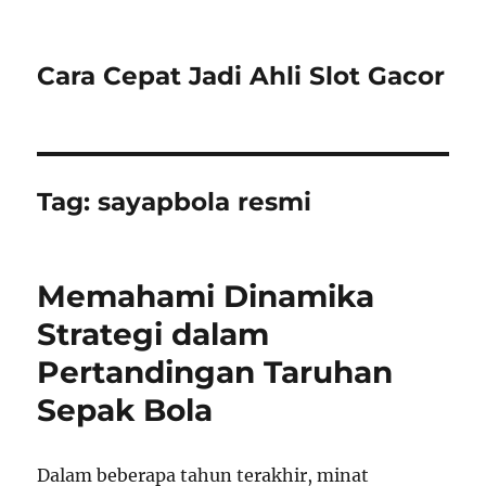
Cara Cepat Jadi Ahli Slot Gacor
Tag:
sayapbola resmi
Memahami Dinamika
Strategi dalam
Pertandingan Taruhan
Sepak Bola
Dalam beberapa tahun terakhir, minat