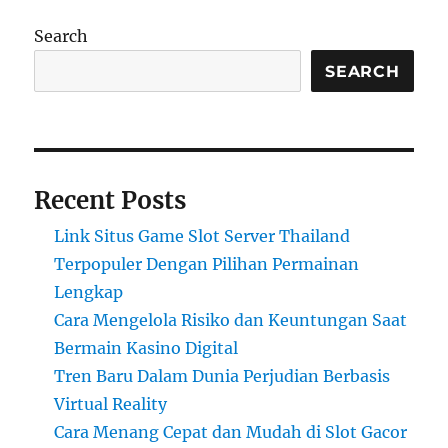
dalam
Pertandin
Search
Taruhan
Sepak
SEARCH
Bola
Recent Posts
Link Situs Game Slot Server Thailand
Terpopuler Dengan Pilihan Permainan
Lengkap
Cara Mengelola Risiko dan Keuntungan Saat
Bermain Kasino Digital
Tren Baru Dalam Dunia Perjudian Berbasis
Virtual Reality
Cara Menang Cepat dan Mudah di Slot Gacor