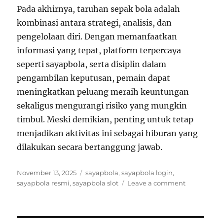
Pada akhirnya, taruhan sepak bola adalah
kombinasi antara strategi, analisis, dan
pengelolaan diri. Dengan memanfaatkan
informasi yang tepat, platform terpercaya
seperti sayapbola, serta disiplin dalam
pengambilan keputusan, pemain dapat
meningkatkan peluang meraih keuntungan
sekaligus mengurangi risiko yang mungkin
timbul. Meski demikian, penting untuk tetap
menjadikan aktivitas ini sebagai hiburan yang
dilakukan secara bertanggung jawab.
Posted
Tags
November 13, 2025
sayapbola
,
sayapbola login
,
on
on
sayapbola resmi
,
sayapbola slot
Leave a comment
Memaham
Dinamika
Strategi