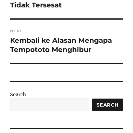
Tidak Tersesat
NEXT
Kembali ke Alasan Mengapa
Next
post:
Tempototo Menghibur
Search
SEARCH