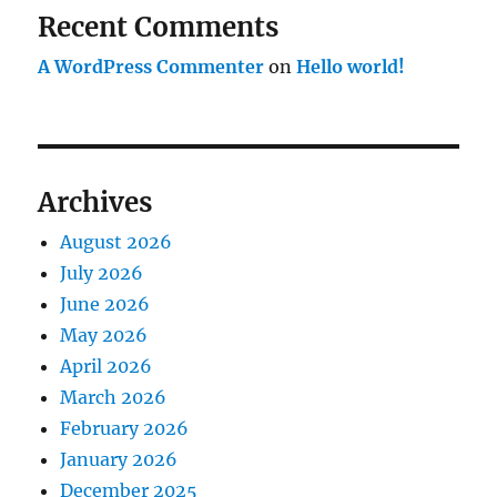
Recent Comments
A WordPress Commenter
on
Hello world!
Archives
August 2026
July 2026
June 2026
May 2026
April 2026
March 2026
February 2026
January 2026
December 2025