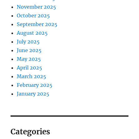
November 2025
October 2025
September 2025
August 2025
July 2025
June 2025
May 2025
April 2025
March 2025
February 2025
January 2025
Categories