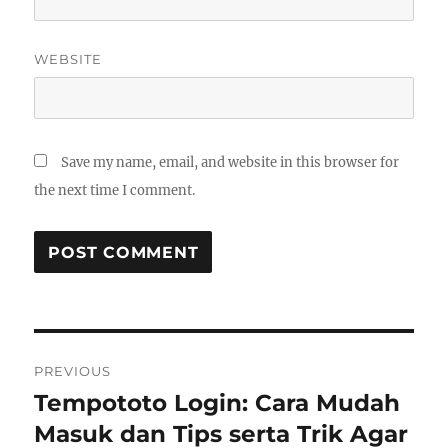
WEBSITE
Save my name, email, and website in this browser for
the next time I comment.
Post
PREVIOUS
navigation
Tempototo Login: Cara Mudah
Previous
post:
Masuk dan Tips serta Trik Agar