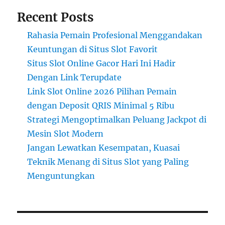
Recent Posts
Rahasia Pemain Profesional Menggandakan
Keuntungan di Situs Slot Favorit
Situs Slot Online Gacor Hari Ini Hadir
Dengan Link Terupdate
Link Slot Online 2026 Pilihan Pemain
dengan Deposit QRIS Minimal 5 Ribu
Strategi Mengoptimalkan Peluang Jackpot di
Mesin Slot Modern
Jangan Lewatkan Kesempatan, Kuasai
Teknik Menang di Situs Slot yang Paling
Menguntungkan