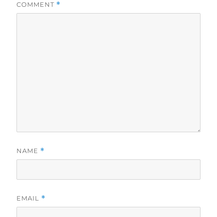
COMMENT
*
NAME
*
EMAIL
*