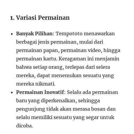
1.
Variasi Permainan
Banyak Pilihan
: Tempototo menawarkan
berbagai jenis permainan, mulai dari
permainan papan, permainan video, hingga
permainan kartu. Keragaman ini menjamin
bahwa setiap orang, terlepas dari selera
mereka, dapat menemukan sesuatu yang
mereka nikmati.
Permainan Inovatif
: Selalu ada permainan
baru yang diperkenalkan, sehingga
pengunjung tidak akan merasa bosan dan
selalu memiliki sesuatu yang segar untuk
dicoba.