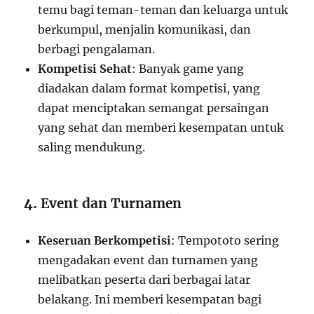
temu bagi teman-teman dan keluarga untuk
berkumpul, menjalin komunikasi, dan
berbagi pengalaman.
Kompetisi Sehat
: Banyak game yang
diadakan dalam format kompetisi, yang
dapat menciptakan semangat persaingan
yang sehat dan memberi kesempatan untuk
saling mendukung.
4.
Event dan Turnamen
Keseruan Berkompetisi
: Tempototo sering
mengadakan event dan turnamen yang
melibatkan peserta dari berbagai latar
belakang. Ini memberi kesempatan bagi