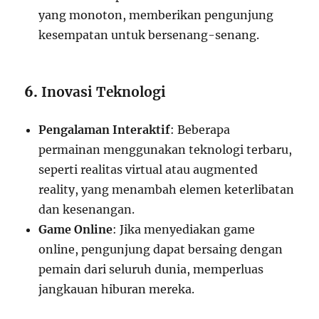
yang monoton, memberikan pengunjung
kesempatan untuk bersenang-senang.
6.
Inovasi Teknologi
Pengalaman Interaktif
: Beberapa
permainan menggunakan teknologi terbaru,
seperti realitas virtual atau augmented
reality, yang menambah elemen keterlibatan
dan kesenangan.
Game Online
: Jika menyediakan game
online, pengunjung dapat bersaing dengan
pemain dari seluruh dunia, memperluas
jangkauan hiburan mereka.