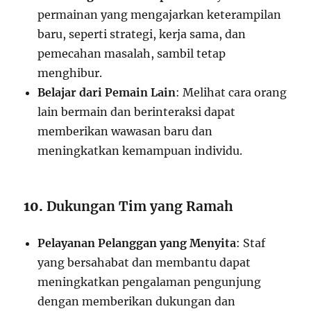
permainan yang mengajarkan keterampilan
baru, seperti strategi, kerja sama, dan
pemecahan masalah, sambil tetap
menghibur.
Belajar dari Pemain Lain
: Melihat cara orang
lain bermain dan berinteraksi dapat
memberikan wawasan baru dan
meningkatkan kemampuan individu.
10.
Dukungan Tim yang Ramah
Pelayanan Pelanggan yang Menyita
: Staf
yang bersahabat dan membantu dapat
meningkatkan pengalaman pengunjung
dengan memberikan dukungan dan