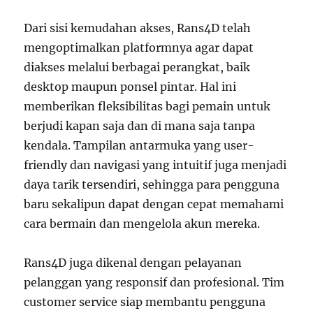
Dari sisi kemudahan akses, Rans4D telah
mengoptimalkan platformnya agar dapat
diakses melalui berbagai perangkat, baik
desktop maupun ponsel pintar. Hal ini
memberikan fleksibilitas bagi pemain untuk
berjudi kapan saja dan di mana saja tanpa
kendala. Tampilan antarmuka yang user-
friendly dan navigasi yang intuitif juga menjadi
daya tarik tersendiri, sehingga para pengguna
baru sekalipun dapat dengan cepat memahami
cara bermain dan mengelola akun mereka.
Rans4D juga dikenal dengan pelayanan
pelanggan yang responsif dan profesional. Tim
customer service siap membantu pengguna