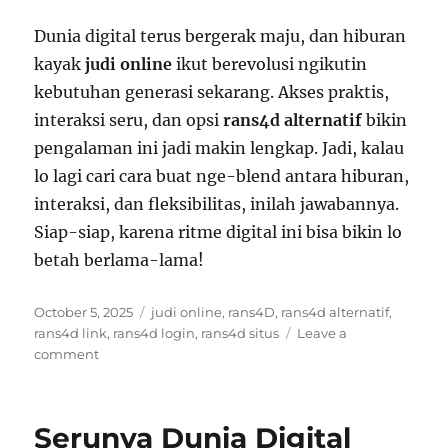
Dunia digital terus bergerak maju, dan hiburan
kayak
judi online
ikut berevolusi ngikutin
kebutuhan generasi sekarang. Akses praktis,
interaksi seru, dan opsi
rans4d alternatif
bikin
pengalaman ini jadi makin lengkap. Jadi, kalau
lo lagi cari cara buat nge-blend antara hiburan,
interaksi, dan fleksibilitas, inilah jawabannya.
Siap-siap, karena ritme digital ini bisa bikin lo
betah berlama-lama!
Posted
Tags
October 5, 2025
judi online
,
rans4D
,
rans4d alternatif
,
on
rans4d link
,
rans4d login
,
rans4d situs
Leave a
on
comment
Ritme
Digital
yang
Serunya Dunia Digital
Bikin