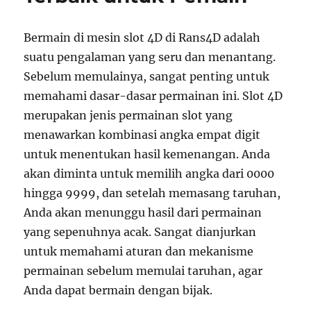
Lengkap
dan
Keamanan
Bermain di mesin slot 4D di Rans4D adalah
Optimal
suatu pengalaman yang seru dan menantang.
Sebelum memulainya, sangat penting untuk
memahami dasar-dasar permainan ini. Slot 4D
merupakan jenis permainan slot yang
menawarkan kombinasi angka empat digit
untuk menentukan hasil kemenangan. Anda
akan diminta untuk memilih angka dari 0000
hingga 9999, dan setelah memasang taruhan,
Anda akan menunggu hasil dari permainan
yang sepenuhnya acak. Sangat dianjurkan
untuk memahami aturan dan mekanisme
permainan sebelum memulai taruhan, agar
Anda dapat bermain dengan bijak.