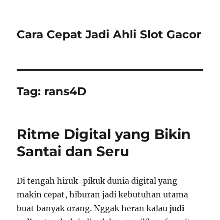
Cara Cepat Jadi Ahli Slot Gacor
Tag:
rans4D
Ritme Digital yang Bikin
Santai dan Seru
Di tengah hiruk-pikuk dunia digital yang
makin cepat, hiburan jadi kebutuhan utama
buat banyak orang. Nggak heran kalau
judi