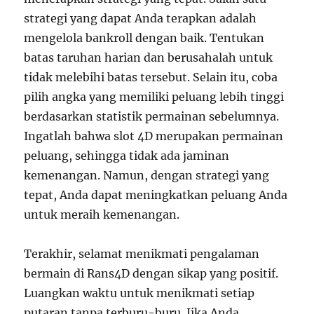
strategi yang dapat Anda terapkan adalah
mengelola bankroll dengan baik. Tentukan
batas taruhan harian dan berusahalah untuk
tidak melebihi batas tersebut. Selain itu, coba
pilih angka yang memiliki peluang lebih tinggi
berdasarkan statistik permainan sebelumnya.
Ingatlah bahwa slot 4D merupakan permainan
peluang, sehingga tidak ada jaminan
kemenangan. Namun, dengan strategi yang
tepat, Anda dapat meningkatkan peluang Anda
untuk meraih kemenangan.
Terakhir, selamat menikmati pengalaman
bermain di Rans4D dengan sikap yang positif.
Luangkan waktu untuk menikmati setiap
putaran tanpa terburu-buru. Jika Anda