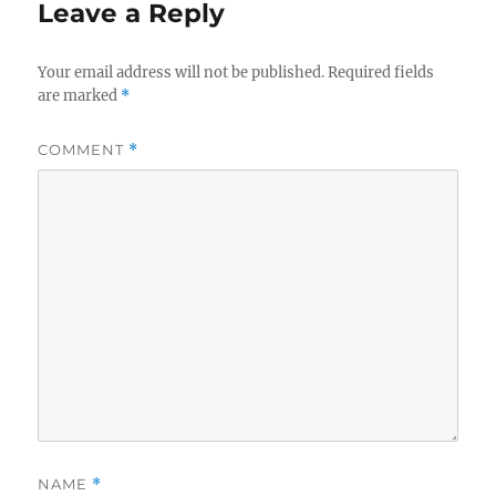
Leave a Reply
Your email address will not be published.
Required fields
are marked
*
COMMENT
*
NAME
*