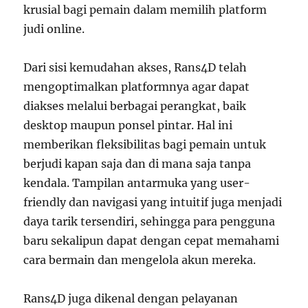
krusial bagi pemain dalam memilih platform
judi online.
Dari sisi kemudahan akses, Rans4D telah
mengoptimalkan platformnya agar dapat
diakses melalui berbagai perangkat, baik
desktop maupun ponsel pintar. Hal ini
memberikan fleksibilitas bagi pemain untuk
berjudi kapan saja dan di mana saja tanpa
kendala. Tampilan antarmuka yang user-
friendly dan navigasi yang intuitif juga menjadi
daya tarik tersendiri, sehingga para pengguna
baru sekalipun dapat dengan cepat memahami
cara bermain dan mengelola akun mereka.
Rans4D juga dikenal dengan pelayanan