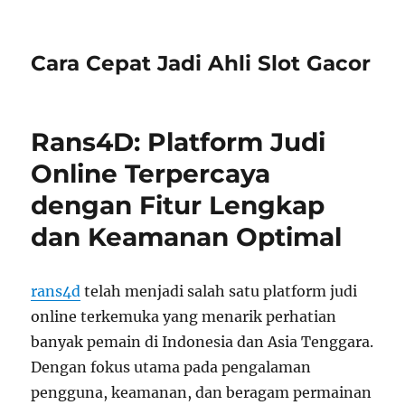
Cara Cepat Jadi Ahli Slot Gacor
Rans4D: Platform Judi
Online Terpercaya
dengan Fitur Lengkap
dan Keamanan Optimal
rans4d
telah menjadi salah satu platform judi
online terkemuka yang menarik perhatian
banyak pemain di Indonesia dan Asia Tenggara.
Dengan fokus utama pada pengalaman
pengguna, keamanan, dan beragam permainan