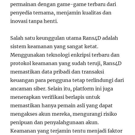
permainan dengan game-game terbaru dari
penyedia ternama, menjamin kualitas dan
inovasi tanpa henti.
Salah satu keunggulan utama Rans4D adalah
sistem keamanan yang sangat ketat.
Menggunakan teknologi enkripsi terbaru dan
protokol keamanan yang sudah teruji, Rans4D
memastikan data pribadi dan transaksi
keuangan para pengguna tetap terlindungi dari
ancaman siber. Selain itu, platform ini juga
menerapkan verifikasi berlapis untuk
memastikan hanya pemain asli yang dapat
mengakses akun mereka, mengurangi risiko
penipuan dan penyalahgunaan akun.
Keamanan yang terjamin tentu menjadi faktor