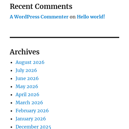
Recent Comments
A WordPress Commenter
on
Hello world!
Archives
August 2026
July 2026
June 2026
May 2026
April 2026
March 2026
February 2026
January 2026
December 2025