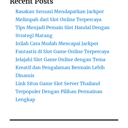
Recent Posts
Rasakan Sensasi Mendapatkan Jackpot
Melimpah dari Slot Online Terpercaya
Tips Menjadi Pemain Slot Handal Dengan
Strategi Matang
Inilah Cara Mudah Mencapai Jackpot
Fantastis di Slot Game Online Terpercaya
Jelajahi Slot Game Online dengan Tema
Kreatif dan Pengalaman Bermain Lebih
Dinamis
Link Situs Game Slot Server Thailand
Terpopuler Dengan Pilihan Permainan
Lengkap