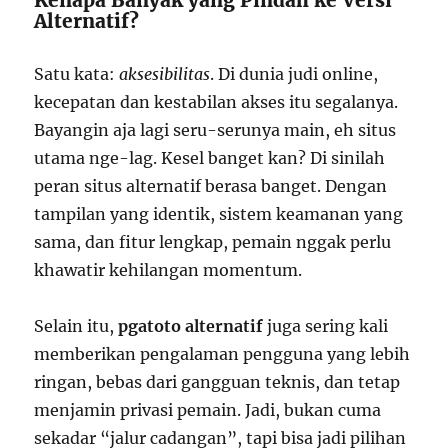
Kenapa Banyak yang Pindah ke Versi
Alternatif?
Satu kata:
aksesibilitas
. Di dunia judi online,
kecepatan dan kestabilan akses itu segalanya.
Bayangin aja lagi seru-serunya main, eh situs
utama nge-lag. Kesel banget kan? Di sinilah
peran situs alternatif berasa banget. Dengan
tampilan yang identik, sistem keamanan yang
sama, dan fitur lengkap, pemain nggak perlu
khawatir kehilangan momentum.
Selain itu,
pgatoto alternatif
juga sering kali
memberikan pengalaman pengguna yang lebih
ringan, bebas dari gangguan teknis, dan tetap
menjamin privasi pemain. Jadi, bukan cuma
sekadar “jalur cadangan”, tapi bisa jadi pilihan