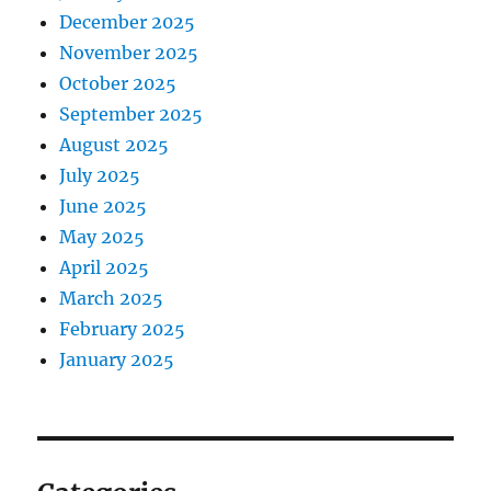
December 2025
November 2025
October 2025
September 2025
August 2025
July 2025
June 2025
May 2025
April 2025
March 2025
February 2025
January 2025