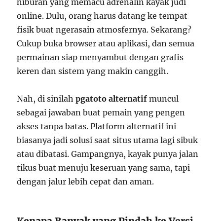
hiburan yang memacu adrenalin kayak judi
online. Dulu, orang harus datang ke tempat
fisik buat ngerasain atmosfernya. Sekarang?
Cukup buka browser atau aplikasi, dan semua
permainan siap menyambut dengan grafis
keren dan sistem yang makin canggih.
Nah, di sinilah
pgatoto alternatif
muncul
sebagai jawaban buat pemain yang pengen
akses tanpa batas. Platform alternatif ini
biasanya jadi solusi saat situs utama lagi sibuk
atau dibatasi. Gampangnya, kayak punya jalan
tikus buat menuju keseruan yang sama, tapi
dengan jalur lebih cepat dan aman.