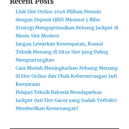
Recent Posts
Link Slot Online 2026 Pilihan Pemain
dengan Deposit QRIS Minimal 5 Ribu
Strategi Mengoptimalkan Peluang Jackpot di
Mesin Slot Modern
Jangan Lewatkan Kesempatan, Kuasai
Teknik Menang di Situs Slot yang Paling
Menguntungkan
Cara Mudah Meningkatkan Peluang Menang
di Slot Online dan Ubah Keberuntungan Jadi
Kenyataan
Pelajari Teknik Rahasia Mendapatkan
Jackpot dari Slot Gacor yang Sudah Terbukti
Memberikan Kemenangan!