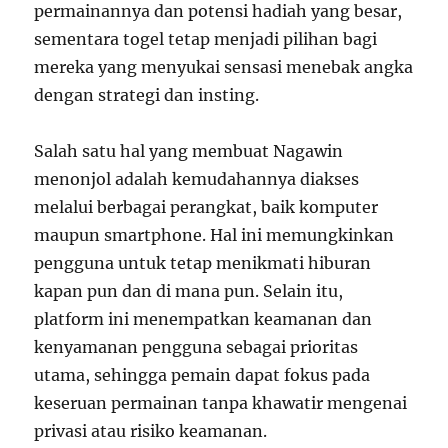
permainannya dan potensi hadiah yang besar,
sementara togel tetap menjadi pilihan bagi
mereka yang menyukai sensasi menebak angka
dengan strategi dan insting.
Salah satu hal yang membuat Nagawin
menonjol adalah kemudahannya diakses
melalui berbagai perangkat, baik komputer
maupun smartphone. Hal ini memungkinkan
pengguna untuk tetap menikmati hiburan
kapan pun dan di mana pun. Selain itu,
platform ini menempatkan keamanan dan
kenyamanan pengguna sebagai prioritas
utama, sehingga pemain dapat fokus pada
keseruan permainan tanpa khawatir mengenai
privasi atau risiko keamanan.