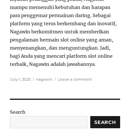
mampu memenuhi kebutuhan dan harapan
para penggemar permainan daring. Sebagai
platform yang terus berkembang dan inovatif,
Nagawin berkomitmen untuk memberikan
pengalaman bermain slot online yang aman,
menyenangkan, dan menguntungkan. Jadi,
bagi Anda yang mencari platform slot online
terbaik, Nagawin adalah jawabannya.
Posted
Tags
on
July 1, 2025
nagawin
Leave a comment
on
Menyelami
Keunggulan
Nagawin:
Solusi
Terbaik
Search
untuk
Pengalaman
SEARCH
Slot