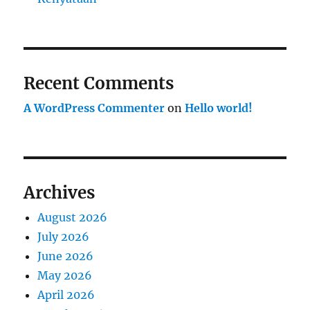
Recent Comments
A WordPress Commenter
on
Hello world!
Archives
August 2026
July 2026
June 2026
May 2026
April 2026