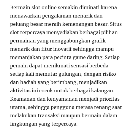
Bermain slot online semakin diminati karena
menawarkan pengalaman menarik dan
peluang besar meraih kemenangan besar. Situs
slot terpercaya menyediakan berbagai pilihan
permainan yang menggabungkan grafik
menarik dan fitur inovatif sehingga mampu
memanjakan para pecinta game daring. Setiap
pemain dapat menikmati sensasi berbeda
setiap kali memutar gulungan, dengan risiko
dan hadiah yang berimbang, menjadikan
aktivitas ini cocok untuk berbagai kalangan.
Keamanan dan kenyamanan menjadi prioritas
utama, sehingga pengguna merasa tenang saat
melakukan transaksi maupun bermain dalam
lingkungan yang terpercaya.