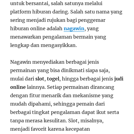
untuk bersantai, salah satunya melalui
platform hiburan daring. Salah satu nama yang
sering menjadi rujukan bagi penggemar
hiburan online adalah
nagawin
, yang
menawarkan pengalaman bermain yang
lengkap dan mengasyikkan.
Nagawin menyediakan berbagai jenis
permainan yang bisa dinikmati siapa saja,
mulai dari
slot
,
togel
, hingga berbagai jenis
judi
online
lainnya. Setiap permainan dirancang
dengan fitur menarik dan mekanisme yang
mudah dipahami, sehingga pemain dari
berbagai tingkat pengalaman dapat ikut serta
tanpa merasa kesulitan. Slot, misalnya,
menjadi favorit karena kecepatan