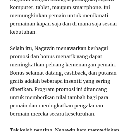
komputer, tablet, maupun smartphone. Ini
memungkinkan pemain untuk menikmati
permainan kapan saja dan di mana saja sesuai
kebutuhan.
Selain itu, Nagawin menawarkan berbagai
promosi dan bonus menarik yang dapat
meningkatkan peluang kemenangan pemain.
Bonus selamat datang, cashback, dan putaran
gratis adalah beberapa insentif yang sering
diberikan. Program promosi ini dirancang
untuk memberikan nilai tambah bagi para
pemain dan meningkatkan pengalaman
bermain mereka secara keseluruhan.
Tak kalah penting, Nagawin juga menyediakan