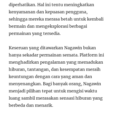
diperhatikan. Hal ini tentu meningkatkan
kenyamanan dan kepuasan pengguna,
sehingga mereka merasa betah untuk kembali
bermain dan mengeksplorasi berbagai
permainan yang tersedia.
Keseruan yang ditawarkan Nagawin bukan
hanya sekadar permainan semata. Platform ini
menghadirkan pengalaman yang memadukan
hiburan, tantangan, dan kesempatan meraih
keuntungan dengan cara yang aman dan
menyenangkan. Bagi banyak orang, Nagawin
menjadi pilihan tepat untuk mengisi waktu
luang sambil merasakan sensasi hiburan yang
berbeda dan menarik.