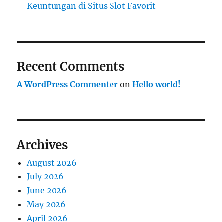
Keuntungan di Situs Slot Favorit
Recent Comments
A WordPress Commenter
on
Hello world!
Archives
August 2026
July 2026
June 2026
May 2026
April 2026