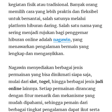
kegiatan fisik atau tradisional. Banyak orang
memilih cara yang lebih praktis dan fleksibel
untuk bersantai, salah satunya melalui
platform hiburan daring. Salah satu nama yang
sering menjadi rujukan bagi penggemar
hiburan online adalah
nagawin
, yang
menawarkan pengalaman bermain yang
lengkap dan mengasyikkan.
Nagawin menyediakan berbagai jenis
permainan yang bisa dinikmati siapa saja,
mulai dari
slot
,
togel
, hingga berbagai jenis
judi
online
lainnya. Setiap permainan dirancang
dengan fitur menarik dan mekanisme yang
mudah dipahami, sehingga pemain dari
berbagai tingkat pengalaman dapat ikut serta