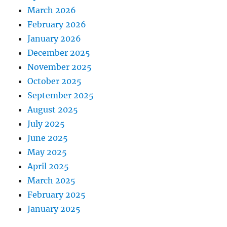
March 2026
February 2026
January 2026
December 2025
November 2025
October 2025
September 2025
August 2025
July 2025
June 2025
May 2025
April 2025
March 2025
February 2025
January 2025