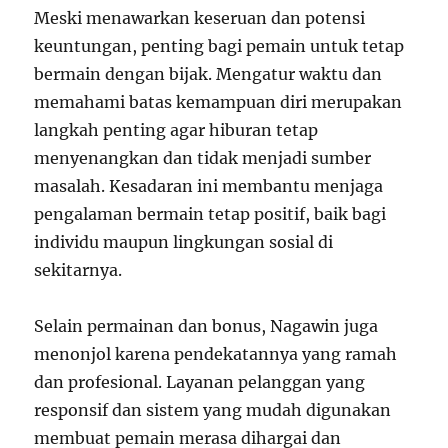
Meski menawarkan keseruan dan potensi
keuntungan, penting bagi pemain untuk tetap
bermain dengan bijak. Mengatur waktu dan
memahami batas kemampuan diri merupakan
langkah penting agar hiburan tetap
menyenangkan dan tidak menjadi sumber
masalah. Kesadaran ini membantu menjaga
pengalaman bermain tetap positif, baik bagi
individu maupun lingkungan sosial di
sekitarnya.
Selain permainan dan bonus, Nagawin juga
menonjol karena pendekatannya yang ramah
dan profesional. Layanan pelanggan yang
responsif dan sistem yang mudah digunakan
membuat pemain merasa dihargai dan