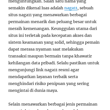
menguntungkan. Salah satu nama yang
semakin dikenal luas adalah
naga11
, sebuah
situs naga11 yang menawarkan berbagai
permainan menarik dan peluang besar untuk
meraih kemenangan. Keunggulan utama dari
situs ini terletak pada kecepatan akses dan
sistem keamanan yang solid, sehingga pemain
dapat merasa nyaman saat melakukan
transaksi maupun bermain tanpa khawatir
kehilangan data pribadi. Selalu pastikan untuk
mengunjungi link naga11 resmi agar
mendapatkan layanan terbaik serta
menghindari risiko penipuan yang sering
mengintai di dunia maya.
Selain menawarkan berbagai jenis permainan