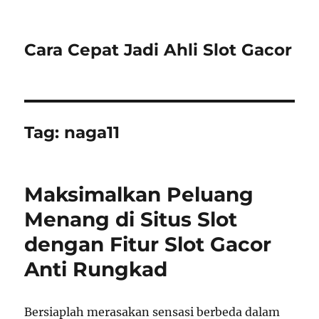
Cara Cepat Jadi Ahli Slot Gacor
Tag:
naga11
Maksimalkan Peluang
Menang di Situs Slot
dengan Fitur Slot Gacor
Anti Rungkad
Bersiaplah merasakan sensasi berbeda dalam