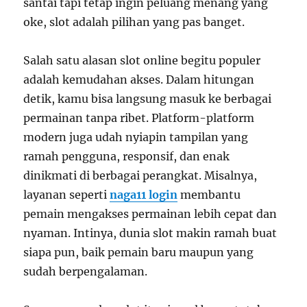
santai tapi tetap ingin peluang menang yang
oke, slot adalah pilihan yang pas banget.
Salah satu alasan slot online begitu populer
adalah kemudahan akses. Dalam hitungan
detik, kamu bisa langsung masuk ke berbagai
permainan tanpa ribet. Platform-platform
modern juga udah nyiapin tampilan yang
ramah pengguna, responsif, dan enak
dinikmati di berbagai perangkat. Misalnya,
layanan seperti
naga11 login
membantu
pemain mengakses permainan lebih cepat dan
nyaman. Intinya, dunia slot makin ramah buat
siapa pun, baik pemain baru maupun yang
sudah berpengalaman.