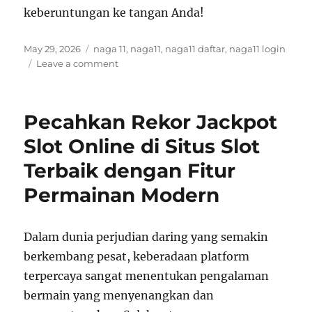
keberuntungan ke tangan Anda!
Posted
Tags
May 29, 2026
naga 11
,
naga11
,
naga11 daftar
,
naga11 login
on
on
Leave a comment
Maksimalkan
Peluang
Menang
Pecahkan Rekor Jackpot
di
Situs
Slot Online di Situs Slot
Slot
Terbaik dengan Fitur
dengan
Fitur
Permainan Modern
Slot
Gacor
Anti
Dalam dunia perjudian daring yang semakin
Rungkad
berkembang pesat, keberadaan platform
terpercaya sangat menentukan pengalaman
bermain yang menyenangkan dan