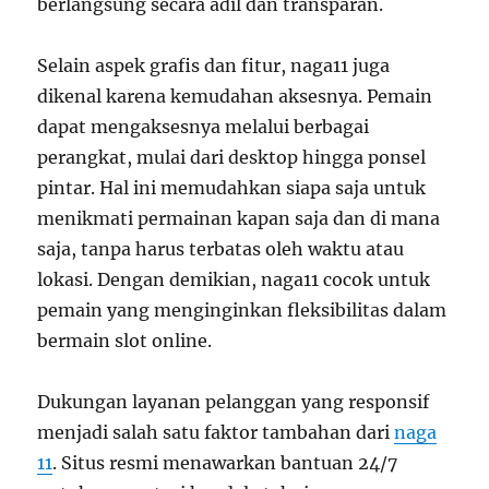
berlangsung secara adil dan transparan.
Selain aspek grafis dan fitur, naga11 juga
dikenal karena kemudahan aksesnya. Pemain
dapat mengaksesnya melalui berbagai
perangkat, mulai dari desktop hingga ponsel
pintar. Hal ini memudahkan siapa saja untuk
menikmati permainan kapan saja dan di mana
saja, tanpa harus terbatas oleh waktu atau
lokasi. Dengan demikian, naga11 cocok untuk
pemain yang menginginkan fleksibilitas dalam
bermain slot online.
Dukungan layanan pelanggan yang responsif
menjadi salah satu faktor tambahan dari
naga
11
. Situs resmi menawarkan bantuan 24/7