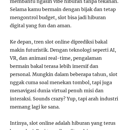
membantu ngasih vibe hiburan tanpa tekanan.
Selama kamu bermain dengan bijak dan tetap
mengontrol budget, slot bisa jadi hiburan
digital yang fun dan aman.
Ke depan, tren slot online diprediksi bakal
makin futuristik. Dengan teknologi seperti AI,
VR, dan animasi real-time, pengalaman
bermain bakal terasa lebih imersif dan
personal. Mungkin dalam beberapa tahun, slot
nggak cuma soal menekan tombol, tapi juga
menavigasi dunia virtual penuh misi dan
interaksi. Sounds crazy? Yup, tapi arah industri
memang lagi ke sana.
Intinya, slot online adalah hiburan yang terus