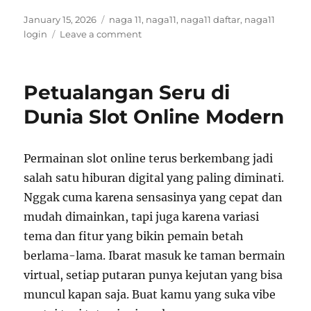
Posted
Tags
January 15, 2026
naga 11
,
naga11
,
naga11 daftar
,
naga11
on
on
login
Leave a comment
Tips
Memilih
Slot
Petualangan Seru di
Gacor
dengan
Dunia Slot Online Modern
RTP
Tinggi
Permainan slot online terus berkembang jadi
salah satu hiburan digital yang paling diminati.
Nggak cuma karena sensasinya yang cepat dan
mudah dimainkan, tapi juga karena variasi
tema dan fitur yang bikin pemain betah
berlama-lama. Ibarat masuk ke taman bermain
virtual, setiap putaran punya kejutan yang bisa
muncul kapan saja. Buat kamu yang suka vibe