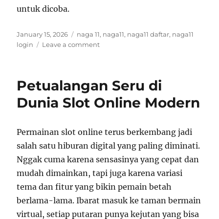
untuk dicoba.
Posted
Tags
January 15, 2026
naga 11
,
naga11
,
naga11 daftar
,
naga11
on
on
login
Leave a comment
Tips
Memilih
Slot
Petualangan Seru di
Gacor
dengan
Dunia Slot Online Modern
RTP
Tinggi
Permainan slot online terus berkembang jadi
salah satu hiburan digital yang paling diminati.
Nggak cuma karena sensasinya yang cepat dan
mudah dimainkan, tapi juga karena variasi
tema dan fitur yang bikin pemain betah
berlama-lama. Ibarat masuk ke taman bermain
virtual, setiap putaran punya kejutan yang bisa