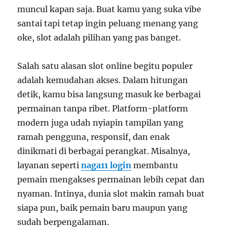
muncul kapan saja. Buat kamu yang suka vibe
santai tapi tetap ingin peluang menang yang
oke, slot adalah pilihan yang pas banget.
Salah satu alasan slot online begitu populer
adalah kemudahan akses. Dalam hitungan
detik, kamu bisa langsung masuk ke berbagai
permainan tanpa ribet. Platform-platform
modern juga udah nyiapin tampilan yang
ramah pengguna, responsif, dan enak
dinikmati di berbagai perangkat. Misalnya,
layanan seperti
naga11 login
membantu
pemain mengakses permainan lebih cepat dan
nyaman. Intinya, dunia slot makin ramah buat
siapa pun, baik pemain baru maupun yang
sudah berpengalaman.