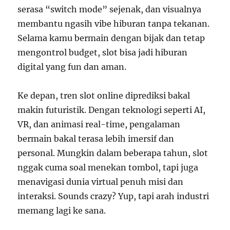
serasa “switch mode” sejenak, dan visualnya
membantu ngasih vibe hiburan tanpa tekanan.
Selama kamu bermain dengan bijak dan tetap
mengontrol budget, slot bisa jadi hiburan
digital yang fun dan aman.
Ke depan, tren slot online diprediksi bakal
makin futuristik. Dengan teknologi seperti AI,
VR, dan animasi real-time, pengalaman
bermain bakal terasa lebih imersif dan
personal. Mungkin dalam beberapa tahun, slot
nggak cuma soal menekan tombol, tapi juga
menavigasi dunia virtual penuh misi dan
interaksi. Sounds crazy? Yup, tapi arah industri
memang lagi ke sana.