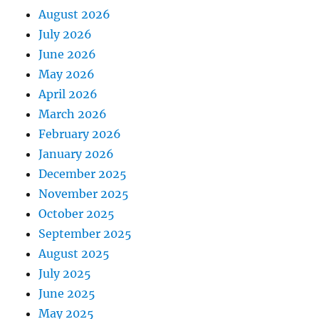
August 2026
July 2026
June 2026
May 2026
April 2026
March 2026
February 2026
January 2026
December 2025
November 2025
October 2025
September 2025
August 2025
July 2025
June 2025
May 2025