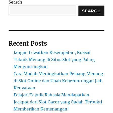
Search
Online
Modern
SEARCH
Recent Posts
Jangan Lewatkan Kesempatan, Kuasai
Teknik Menang di Situs Slot yang Paling
Menguntungkan
Cara Mudah Meningkatkan Peluang Menang
di Slot Online dan Ubah Keberuntungan Jadi
Kenyataan
Pelajari Teknik Rahasia Mendapatkan
Jackpot dari Slot Gacor yang Sudah Terbukti
Memberikan Kemenangan!