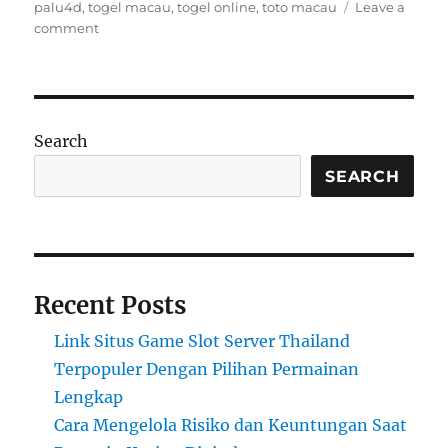
on
palu4d
,
togel macau
,
togel online
,
toto macau
Leave a
on
comment
Menang
Besar
dengan
Togel
Online:
Search
Cuan
Gampang
SEARCH
Menanti
Anda
Recent Posts
Link Situs Game Slot Server Thailand
Terpopuler Dengan Pilihan Permainan
Lengkap
Cara Mengelola Risiko dan Keuntungan Saat