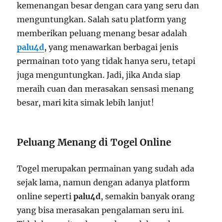
kemenangan besar dengan cara yang seru dan
menguntungkan. Salah satu platform yang
memberikan peluang menang besar adalah
palu4d
, yang menawarkan berbagai jenis
permainan toto yang tidak hanya seru, tetapi
juga menguntungkan. Jadi, jika Anda siap
meraih cuan dan merasakan sensasi menang
besar, mari kita simak lebih lanjut!
Peluang Menang di Togel Online
Togel merupakan permainan yang sudah ada
sejak lama, namun dengan adanya platform
online seperti
palu4d
, semakin banyak orang
yang bisa merasakan pengalaman seru ini.