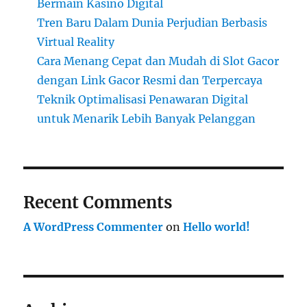
Bermain Kasino Digital
Tren Baru Dalam Dunia Perjudian Berbasis
Virtual Reality
Cara Menang Cepat dan Mudah di Slot Gacor
dengan Link Gacor Resmi dan Terpercaya
Teknik Optimalisasi Penawaran Digital
untuk Menarik Lebih Banyak Pelanggan
Recent Comments
A WordPress Commenter
on
Hello world!