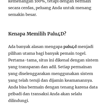
kemenangan 100%, tetapi dengan bermain
secara cerdas, peluang Anda untuk menang
semakin besar.
Kenapa Memilih Palu4D?
Ada banyak alasan mengapa
palu4d
menjadi
pilihan utama bagi banyak pemain togel.
Pertama-tama, situs ini dikenal dengan sistem
yang transparan dan adil. Setiap permainan
yang diselenggarakan menggunakan sistem
yang telah teruji dan dijamin keamanannya.
Anda bisa bermain dengan tenang karena data
pribadi dan transaksi Anda akan selalu
dilindungi.