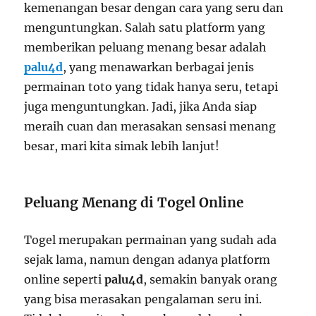
kemenangan besar dengan cara yang seru dan
menguntungkan. Salah satu platform yang
memberikan peluang menang besar adalah
palu4d
, yang menawarkan berbagai jenis
permainan toto yang tidak hanya seru, tetapi
juga menguntungkan. Jadi, jika Anda siap
meraih cuan dan merasakan sensasi menang
besar, mari kita simak lebih lanjut!
Peluang Menang di Togel Online
Togel merupakan permainan yang sudah ada
sejak lama, namun dengan adanya platform
online seperti
palu4d
, semakin banyak orang
yang bisa merasakan pengalaman seru ini.