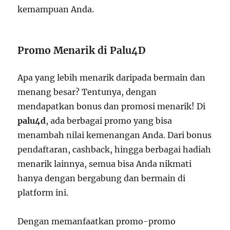
kemampuan Anda.
Promo Menarik di Palu4D
Apa yang lebih menarik daripada bermain dan
menang besar? Tentunya, dengan
mendapatkan bonus dan promosi menarik! Di
palu4d
, ada berbagai promo yang bisa
menambah nilai kemenangan Anda. Dari bonus
pendaftaran, cashback, hingga berbagai hadiah
menarik lainnya, semua bisa Anda nikmati
hanya dengan bergabung dan bermain di
platform ini.
Dengan memanfaatkan promo-promo