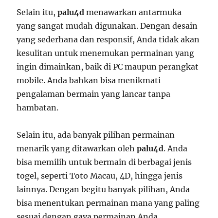
Selain itu,
palu4d
menawarkan antarmuka
yang sangat mudah digunakan. Dengan desain
yang sederhana dan responsif, Anda tidak akan
kesulitan untuk menemukan permainan yang
ingin dimainkan, baik di PC maupun perangkat
mobile. Anda bahkan bisa menikmati
pengalaman bermain yang lancar tanpa
hambatan.
Selain itu, ada banyak pilihan permainan
menarik yang ditawarkan oleh
palu4d
. Anda
bisa memilih untuk bermain di berbagai jenis
togel, seperti Toto Macau, 4D, hingga jenis
lainnya. Dengan begitu banyak pilihan, Anda
bisa menentukan permainan mana yang paling
sesuai dengan gaya permainan Anda.