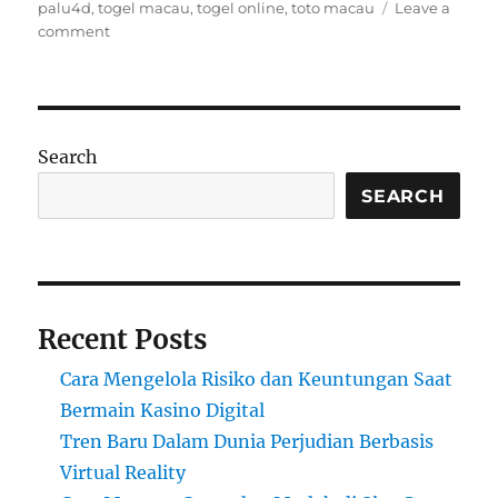
on
palu4d
,
togel macau
,
togel online
,
toto macau
Leave a
on
comment
Menang
Besar
dengan
Togel
Online:
Search
Cuan
Gampang
SEARCH
Menanti
Anda
Recent Posts
Cara Mengelola Risiko dan Keuntungan Saat
Bermain Kasino Digital
Tren Baru Dalam Dunia Perjudian Berbasis
Virtual Reality