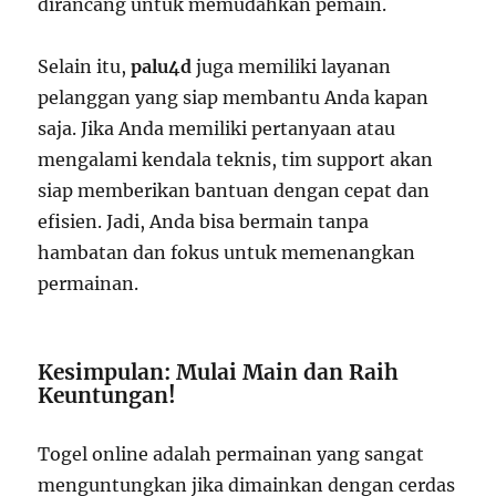
dirancang untuk memudahkan pemain.
Selain itu,
palu4d
juga memiliki layanan
pelanggan yang siap membantu Anda kapan
saja. Jika Anda memiliki pertanyaan atau
mengalami kendala teknis, tim support akan
siap memberikan bantuan dengan cepat dan
efisien. Jadi, Anda bisa bermain tanpa
hambatan dan fokus untuk memenangkan
permainan.
Kesimpulan: Mulai Main dan Raih
Keuntungan!
Togel online adalah permainan yang sangat
menguntungkan jika dimainkan dengan cerdas