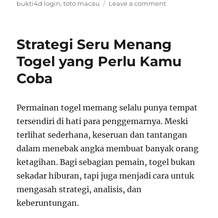
on
on
bukti4d login
,
toto macau
Leave a comment
Menyelami
Keseruan
Toto
Strategi Seru Menang
Macau
dan
Togel yang Perlu Kamu
Cara
Coba
Bermainnya
dengan
Santai
Permainan togel memang selalu punya tempat
tersendiri di hati para penggemarnya. Meski
terlihat sederhana, keseruan dan tantangan
dalam menebak angka membuat banyak orang
ketagihan. Bagi sebagian pemain, togel bukan
sekadar hiburan, tapi juga menjadi cara untuk
mengasah strategi, analisis, dan
keberuntungan.