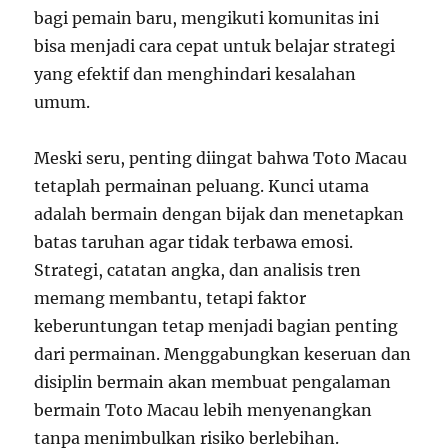
bagi pemain baru, mengikuti komunitas ini
bisa menjadi cara cepat untuk belajar strategi
yang efektif dan menghindari kesalahan
umum.
Meski seru, penting diingat bahwa Toto Macau
tetaplah permainan peluang. Kunci utama
adalah bermain dengan bijak dan menetapkan
batas taruhan agar tidak terbawa emosi.
Strategi, catatan angka, dan analisis tren
memang membantu, tetapi faktor
keberuntungan tetap menjadi bagian penting
dari permainan. Menggabungkan keseruan dan
disiplin bermain akan membuat pengalaman
bermain Toto Macau lebih menyenangkan
tanpa menimbulkan risiko berlebihan.