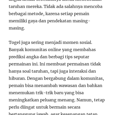
taruhan mereka. Tidak ada salahnya mencoba
berbagai metode, karena setiap pemain
memiliki gaya dan pendekatan masing-
masing.
Togel juga sering menjadi momen sosial.
Banyak komunitas online yang membahas
prediksi angka dan berbagi tips seputar
permainan ini. Ini membuat permainan tidak
hanya soal taruhan, tapi juga interaksi dan
hiburan. Dengan bergabung dalam komunitas,
pemain bisa menambah wawasan dan bahkan
menemukan trik-trik baru yang bisa
meningkatkan peluang menang. Namun, tetap
perlu diingat untuk bermain secara
bertanggung jawab, agar kesenangan tetap