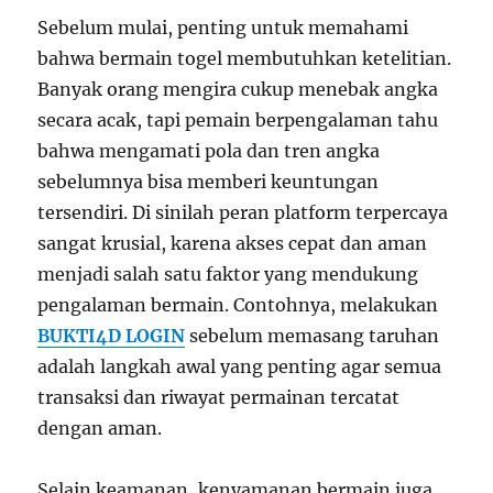
Sebelum mulai, penting untuk memahami
bahwa bermain togel membutuhkan ketelitian.
Banyak orang mengira cukup menebak angka
secara acak, tapi pemain berpengalaman tahu
bahwa mengamati pola dan tren angka
sebelumnya bisa memberi keuntungan
tersendiri. Di sinilah peran platform terpercaya
sangat krusial, karena akses cepat dan aman
menjadi salah satu faktor yang mendukung
pengalaman bermain. Contohnya, melakukan
BUKTI4D LOGIN
sebelum memasang taruhan
adalah langkah awal yang penting agar semua
transaksi dan riwayat permainan tercatat
dengan aman.
Selain keamanan, kenyamanan bermain juga