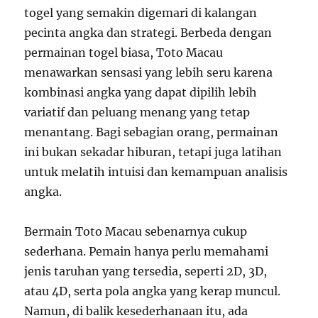
togel yang semakin digemari di kalangan
pecinta angka dan strategi. Berbeda dengan
permainan togel biasa, Toto Macau
menawarkan sensasi yang lebih seru karena
kombinasi angka yang dapat dipilih lebih
variatif dan peluang menang yang tetap
menantang. Bagi sebagian orang, permainan
ini bukan sekadar hiburan, tetapi juga latihan
untuk melatih intuisi dan kemampuan analisis
angka.
Bermain Toto Macau sebenarnya cukup
sederhana. Pemain hanya perlu memahami
jenis taruhan yang tersedia, seperti 2D, 3D,
atau 4D, serta pola angka yang kerap muncul.
Namun, di balik kesederhanaan itu, ada