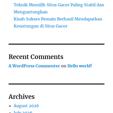
Teknik Memilih Situs Gacor Paling Stabil dan
Menguntungkan
Kisah Sukses Pemain Berhasil Mendapatkan
Keuntungan di Situs Gacor
Recent Comments
A WordPress Commenter
on
Hello world!
Archives
August 2026
July 2026