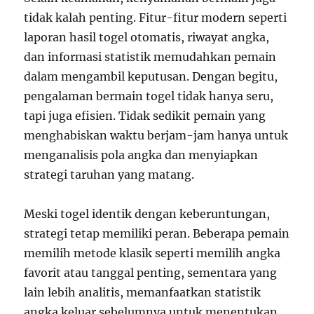
tidak kalah penting. Fitur-fitur modern seperti
laporan hasil togel otomatis, riwayat angka,
dan informasi statistik memudahkan pemain
dalam mengambil keputusan. Dengan begitu,
pengalaman bermain togel tidak hanya seru,
tapi juga efisien. Tidak sedikit pemain yang
menghabiskan waktu berjam-jam hanya untuk
menganalisis pola angka dan menyiapkan
strategi taruhan yang matang.
Meski togel identik dengan keberuntungan,
strategi tetap memiliki peran. Beberapa pemain
memilih metode klasik seperti memilih angka
favorit atau tanggal penting, sementara yang
lain lebih analitis, memanfaatkan statistik
angka keluar sebelumnya untuk menentukan