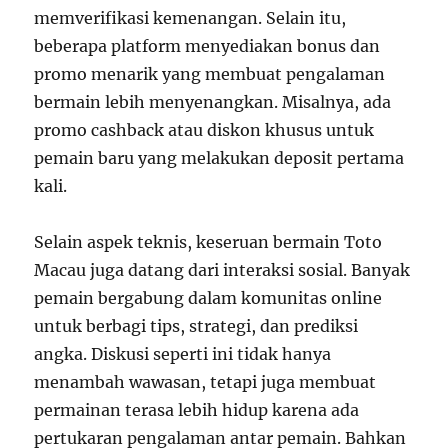
memverifikasi kemenangan. Selain itu,
beberapa platform menyediakan bonus dan
promo menarik yang membuat pengalaman
bermain lebih menyenangkan. Misalnya, ada
promo cashback atau diskon khusus untuk
pemain baru yang melakukan deposit pertama
kali.
Selain aspek teknis, keseruan bermain Toto
Macau juga datang dari interaksi sosial. Banyak
pemain bergabung dalam komunitas online
untuk berbagi tips, strategi, dan prediksi
angka. Diskusi seperti ini tidak hanya
menambah wawasan, tetapi juga membuat
permainan terasa lebih hidup karena ada
pertukaran pengalaman antar pemain. Bahkan