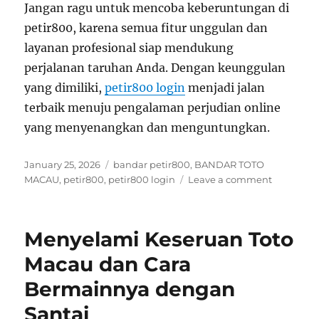
Jangan ragu untuk mencoba keberuntungan di
petir800, karena semua fitur unggulan dan
layanan profesional siap mendukung
perjalanan taruhan Anda. Dengan keunggulan
yang dimiliki,
petir800 login
menjadi jalan
terbaik menuju pengalaman perjudian online
yang menyenangkan dan menguntungkan.
Posted
Tags
January 25, 2026
bandar petir800
,
BANDAR TOTO
on
on
MACAU
,
petir800
,
petir800 login
Leave a comment
Prediksi
Toto
Macau
Menyelami Keseruan Toto
Minggua
yang
Macau dan Cara
Mudah
Bermainnya dengan
Dipercay
Santai