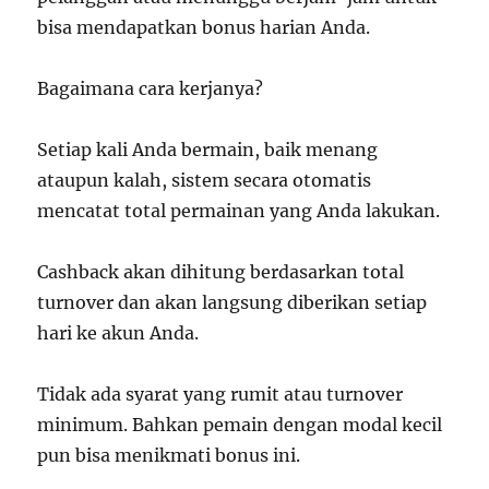
bisa mendapatkan bonus harian Anda.
Bagaimana cara kerjanya?
Setiap kali Anda bermain, baik menang
ataupun kalah, sistem secara otomatis
mencatat total permainan yang Anda lakukan.
Cashback akan dihitung berdasarkan total
turnover dan akan langsung diberikan setiap
hari ke akun Anda.
Tidak ada syarat yang rumit atau turnover
minimum. Bahkan pemain dengan modal kecil
pun bisa menikmati bonus ini.