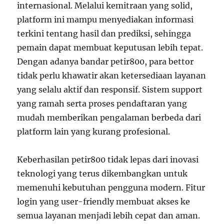
internasional. Melalui kemitraan yang solid,
platform ini mampu menyediakan informasi
terkini tentang hasil dan prediksi, sehingga
pemain dapat membuat keputusan lebih tepat.
Dengan adanya bandar petir800, para bettor
tidak perlu khawatir akan ketersediaan layanan
yang selalu aktif dan responsif. Sistem support
yang ramah serta proses pendaftaran yang
mudah memberikan pengalaman berbeda dari
platform lain yang kurang profesional.
Keberhasilan petir800 tidak lepas dari inovasi
teknologi yang terus dikembangkan untuk
memenuhi kebutuhan pengguna modern. Fitur
login yang user-friendly membuat akses ke
semua layanan menjadi lebih cepat dan aman.