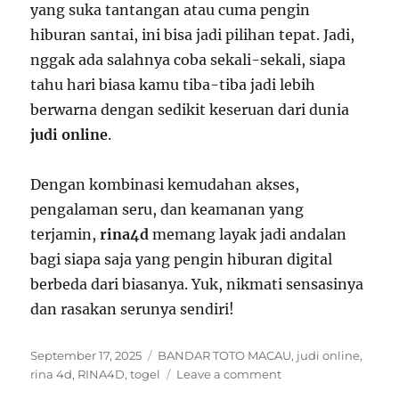
yang suka tantangan atau cuma pengin
hiburan santai, ini bisa jadi pilihan tepat. Jadi,
nggak ada salahnya coba sekali-sekali, siapa
tahu hari biasa kamu tiba-tiba jadi lebih
berwarna dengan sedikit keseruan dari dunia
judi online
.
Dengan kombinasi kemudahan akses,
pengalaman seru, dan keamanan yang
terjamin,
rina4d
memang layak jadi andalan
bagi siapa saja yang pengin hiburan digital
berbeda dari biasanya. Yuk, nikmati sensasinya
dan rasakan serunya sendiri!
Posted
Tags
September 17, 2025
BANDAR TOTO MACAU
,
judi online
,
on
on
rina 4d
,
RINA4D
,
togel
Leave a comment
Nikmati