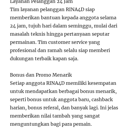
Layanan Pelanggan 24 Jam
Tim layanan pelanggan RINA4D siap
memberikan bantuan kepada anggota selama
24 jam, tujuh hari dalam seminggu, mulai dari
masalah teknis hingga pertanyaan seputar
permainan. Tim customer service yang
profesional dan ramah selalu siap memberi
dukungan terbaik kapan saja.
Bonus dan Promo Menarik
Setiap anggota RINA4D memiliki kesempatan
untuk mendapatkan berbagai bonus menarik,
seperti bonus untuk anggota baru, cashback
harian, bonus referal, dan banyak lagi. Ini jelas
memberikan nilai tambah yang sangat
menguntungkan bagi para pemain.