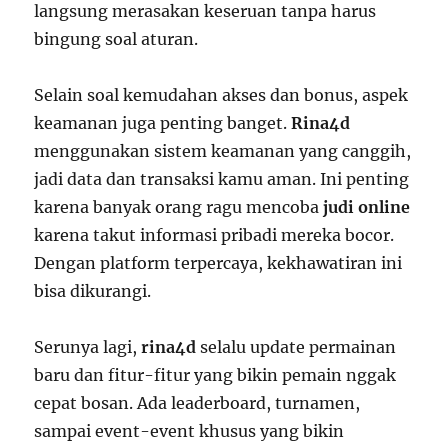
langsung merasakan keseruan tanpa harus
bingung soal aturan.
Selain soal kemudahan akses dan bonus, aspek
keamanan juga penting banget.
Rina4d
menggunakan sistem keamanan yang canggih,
jadi data dan transaksi kamu aman. Ini penting
karena banyak orang ragu mencoba
judi online
karena takut informasi pribadi mereka bocor.
Dengan platform terpercaya, kekhawatiran ini
bisa dikurangi.
Serunya lagi,
rina4d
selalu update permainan
baru dan fitur-fitur yang bikin pemain nggak
cepat bosan. Ada leaderboard, turnamen,
sampai event-event khusus yang bikin