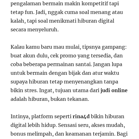
pengalaman bermain makin kompetitif tapi
tetap fun. Jadi, nggak cuma soal menang atau
kalah, tapi soal menikmati hiburan digital
secara menyeluruh.
Kalau kamu baru mau mulai, tipsnya gampang:
buat akun dulu, cek promo yang tersedia, dan
coba beberapa permainan santai. Jangan lupa
untuk bermain dengan bijak dan atur waktu
supaya hiburan tetap menyenangkan tanpa
bikin stres. Ingat, tujuan utama dari
judi online
adalah hiburan, bukan tekanan.
Intinya, platform seperti
rina4d
bikin hiburan
digital lebih hidup. Sensasi seru, akses mudah,
bonus melimpah, dan keamanan terjamin. Bagi