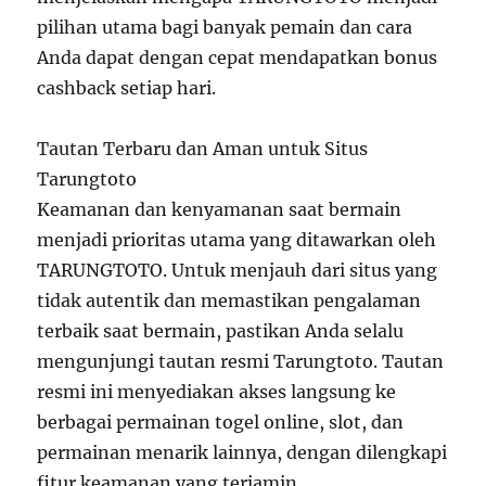
pilihan utama bagi banyak pemain dan cara
Anda dapat dengan cepat mendapatkan bonus
cashback setiap hari.
Tautan Terbaru dan Aman untuk Situs
Tarungtoto
Keamanan dan kenyamanan saat bermain
menjadi prioritas utama yang ditawarkan oleh
TARUNGTOTO. Untuk menjauh dari situs yang
tidak autentik dan memastikan pengalaman
terbaik saat bermain, pastikan Anda selalu
mengunjungi tautan resmi Tarungtoto. Tautan
resmi ini menyediakan akses langsung ke
berbagai permainan togel online, slot, dan
permainan menarik lainnya, dengan dilengkapi
fitur keamanan yang terjamin.