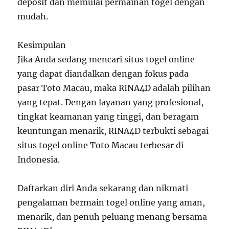
deposit dan memulai permainan togel dengan
mudah.
Kesimpulan
Jika Anda sedang mencari situs togel online
yang dapat diandalkan dengan fokus pada
pasar Toto Macau, maka RINA4D adalah pilihan
yang tepat. Dengan layanan yang profesional,
tingkat keamanan yang tinggi, dan beragam
keuntungan menarik, RINA4D terbukti sebagai
situs togel online Toto Macau terbesar di
Indonesia.
Daftarkan diri Anda sekarang dan nikmati
pengalaman bermain togel online yang aman,
menarik, dan penuh peluang menang bersama