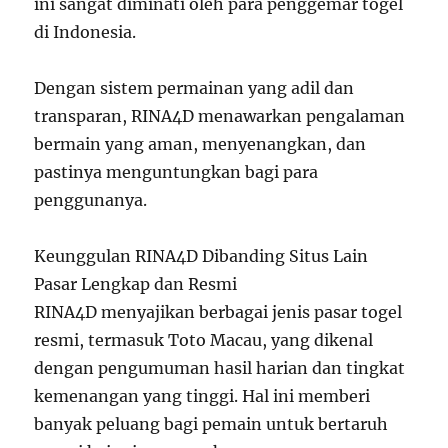
ini sangat diminati oleh para penggemar togel
di Indonesia.
Dengan sistem permainan yang adil dan
transparan, RINA4D menawarkan pengalaman
bermain yang aman, menyenangkan, dan
pastinya menguntungkan bagi para
penggunanya.
Keunggulan RINA4D Dibanding Situs Lain
Pasar Lengkap dan Resmi
RINA4D menyajikan berbagai jenis pasar togel
resmi, termasuk Toto Macau, yang dikenal
dengan pengumuman hasil harian dan tingkat
kemenangan yang tinggi. Hal ini memberi
banyak peluang bagi pemain untuk bertaruh