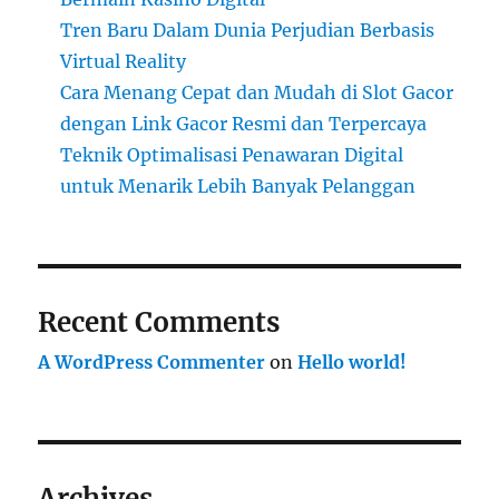
Tren Baru Dalam Dunia Perjudian Berbasis
Virtual Reality
Cara Menang Cepat dan Mudah di Slot Gacor
dengan Link Gacor Resmi dan Terpercaya
Teknik Optimalisasi Penawaran Digital
untuk Menarik Lebih Banyak Pelanggan
Recent Comments
A WordPress Commenter
on
Hello world!
Archives