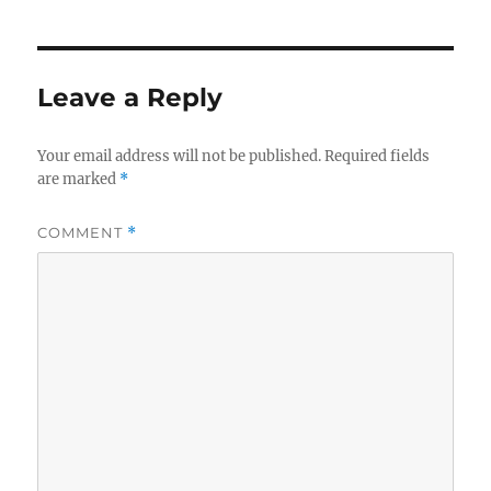
Leave a Reply
Your email address will not be published.
Required fields
are marked
*
COMMENT
*