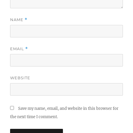
NAME
*
EMAIL
*
WEBSITE
Save my name, email, and website in this browser for
the next time I comment.