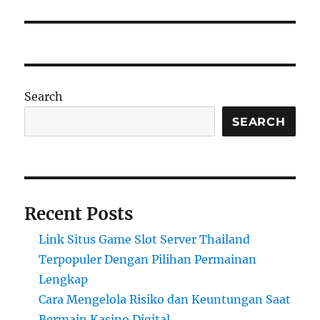
Search
SEARCH
Recent Posts
Link Situs Game Slot Server Thailand
Terpopuler Dengan Pilihan Permainan
Lengkap
Cara Mengelola Risiko dan Keuntungan Saat
Bermain Kasino Digital