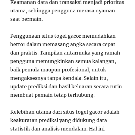
Keamanan data dan transaksi menjadi prioritas
utama, sehingga pengguna merasa nyaman
saat bermain.
Penggunaan situs togel gacor memudahkan
bettor dalam memasang angka secara cepat
dan praktis. Tampilan antarmuka yang ramah
pengguna memungkinkan semua kalangan,
baik pemula maupun profesional, untuk
mengaksesnya tanpa kendala. Selain itu,
update prediksi dan hasil keluaran secara rutin
membuat pemain tetap terhubung.
Kelebihan utama dari situs togel gacor adalah
keakuratan prediksi yang didukung data
statistik dan analisis mendalam. Hal ini