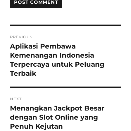
Post
PREVIOUS
navigation
Aplikasi Pembawa
Previous
post:
Kemenangan Indonesia
Terpercaya untuk Peluang
Terbaik
NEXT
Menangkan Jackpot Besar
Next
post:
dengan Slot Online yang
Penuh Kejutan