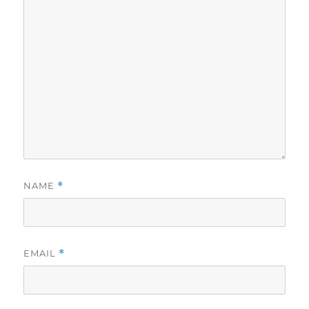
NAME
*
EMAIL
*