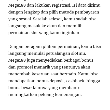
Mega188 dan lakukan registrasi. Isi data dirimu
dengan lengkap dan pilih metode pembayaran
yang sesuai. Setelah selesai, kamu sudah bisa
langsung masuk ke akun dan memilih
permainan slot yang kamu inginkan.
Dengan beragam pilihan permainan, kamu bisa
langsung memulai petualangan slotmu.
Mega188 juga menyediakan berbagai bonus
dan promosi menarik yang tentunya akan
menambah keseruan saat bermain. Kamu bisa
mendapatkan bonus deposit, cashback, hingga
bonus besar lainnya yang membantu
meningkatkan peluang kemenangan.