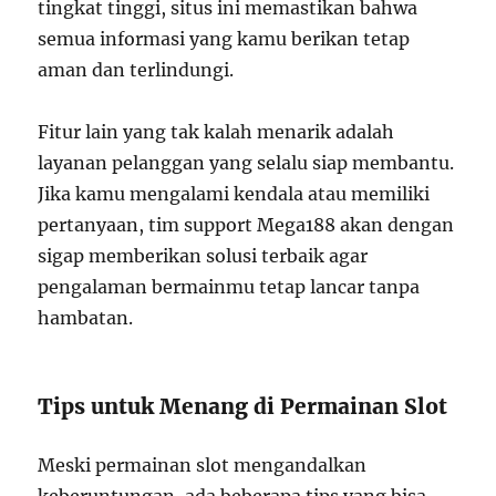
tingkat tinggi, situs ini memastikan bahwa
semua informasi yang kamu berikan tetap
aman dan terlindungi.
Fitur lain yang tak kalah menarik adalah
layanan pelanggan yang selalu siap membantu.
Jika kamu mengalami kendala atau memiliki
pertanyaan, tim support Mega188 akan dengan
sigap memberikan solusi terbaik agar
pengalaman bermainmu tetap lancar tanpa
hambatan.
Tips untuk Menang di Permainan Slot
Meski permainan slot mengandalkan