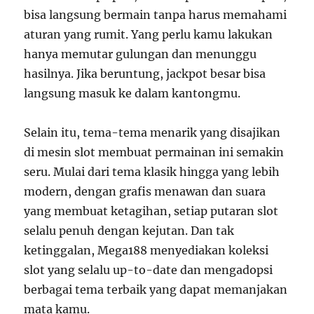
bisa langsung bermain tanpa harus memahami
aturan yang rumit. Yang perlu kamu lakukan
hanya memutar gulungan dan menunggu
hasilnya. Jika beruntung, jackpot besar bisa
langsung masuk ke dalam kantongmu.
Selain itu, tema-tema menarik yang disajikan
di mesin slot membuat permainan ini semakin
seru. Mulai dari tema klasik hingga yang lebih
modern, dengan grafis menawan dan suara
yang membuat ketagihan, setiap putaran slot
selalu penuh dengan kejutan. Dan tak
ketinggalan, Mega188 menyediakan koleksi
slot yang selalu up-to-date dan mengadopsi
berbagai tema terbaik yang dapat memanjakan
mata kamu.