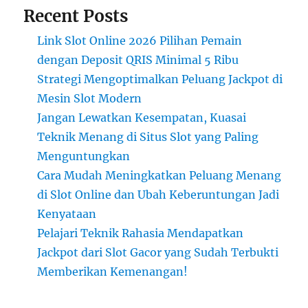
Recent Posts
Link Slot Online 2026 Pilihan Pemain
dengan Deposit QRIS Minimal 5 Ribu
Strategi Mengoptimalkan Peluang Jackpot di
Mesin Slot Modern
Jangan Lewatkan Kesempatan, Kuasai
Teknik Menang di Situs Slot yang Paling
Menguntungkan
Cara Mudah Meningkatkan Peluang Menang
di Slot Online dan Ubah Keberuntungan Jadi
Kenyataan
Pelajari Teknik Rahasia Mendapatkan
Jackpot dari Slot Gacor yang Sudah Terbukti
Memberikan Kemenangan!