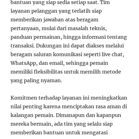
bantuan yang siap sedia setiap saat. Tim
layanan pelanggan yang terlatih siap
memberikan jawaban atas beragam
pertanyaan, mulai dari masalah teknis,
panduan permainan, hingga informasi tentang
transaksi. Dukungan ini dapat diakses melalui
beragam saluran komunikasi seperti live chat,
WhatsApp, dan email, sehingga pemain
memiliki fleksibilitas untuk memilih metode
yang paling nyaman.
Komitmen terhadap layanan ini meningkatkan
nilai penting karena menciptakan rasa aman di
kalangan pemain. Dimanapun dan kapanpun
mereka bermain, ada tim yang selalu siap
memberikan bantuan untuk mengatasi