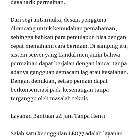
daya tarik permainan.
Dari segi antarmuka, desain pengguna
dirancang untuk kemudahan pemahaman,
sehingga bahkan para pemulapun bisa dengan
cepat memahami cara bermain. Di samping itu,
sistem server yang handal menjamin bahwa
permainan dapat berjalan dengan lancar tanpa
adanya gangguan semacam lag atau kesalahan.
Dengan demikian, setiap pemain dapat
berkonsentrasi pada kesenangan tanpa
terganggu oleh masalah teknis.
Layanan Bantuan 24 Jam Tanpa Henti
Salah satu keunggulan LEO77 adalah layanan