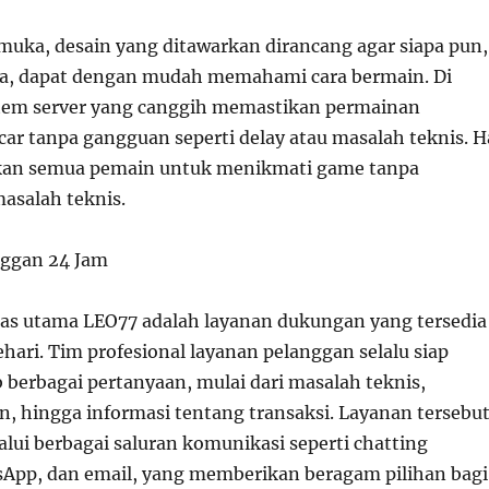
muka, desain yang ditawarkan dirancang agar siapa pun,
a, dapat dengan mudah memahami cara bermain. Di
stem server yang canggih memastikan permainan
car tanpa gangguan seperti delay atau masalah teknis. H
an semua pemain untuk menikmati game tanpa
masalah teknis.
ggan 24 Jam
litas utama LEO77 adalah layanan dukungan yang tersedia
hari. Tim profesional layanan pelanggan selalu siap
berbagai pertanyaan, mulai dari masalah teknis,
, hingga informasi tentang transaksi. Layanan tersebu
alui berbagai saluran komunikasi seperti chatting
App, dan email, yang memberikan beragam pilihan bagi