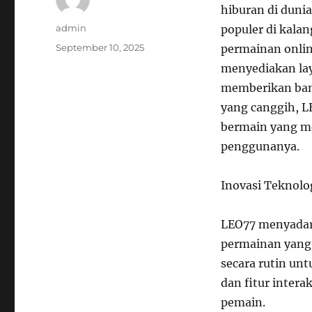
hiburan di duni
Author
admin
populer di kal
Posted
September 10, 2025
permainan onli
on
menyediakan lay
memberikan ban
yang canggih, 
bermain yang m
penggunanya.
Inovasi Teknolo
LEO77 menyadar
permainan yang b
secara rutin un
dan fitur inter
pemain.