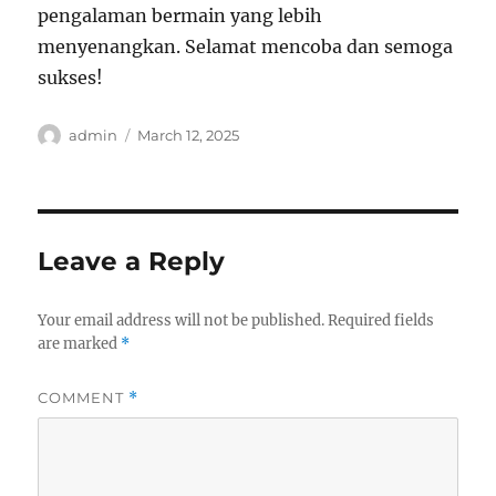
pengalaman bermain yang lebih
menyenangkan. Selamat mencoba dan semoga
sukses!
Author
Posted
admin
March 12, 2025
on
Leave a Reply
Your email address will not be published.
Required fields
are marked
*
COMMENT
*