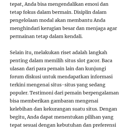
tepat, Anda bisa mengendalikan emosi dan
tetap fokus dalam bermain. Disiplin dalam
pengelolaan modal akan membantu Anda
menghindari kerugian besar dan menjaga agar
permainan tetap dalam kendali.
Selain itu, melakukan riset adalah langkah
penting dalam memilih situs slot gacor. Baca
ulasan dari para pemain lain dan kunjungi
forum diskusi untuk mendapatkan informasi
terkini mengenai situs-situs yang sedang
populer. Testimoni dari pemain berpengalaman
bisa memberikan gambaran mengenai
kelebihan dan kekurangan suatu situs. Dengan
begitu, Anda dapat menentukan pilihan yang
tepat sesuai dengan kebutuhan dan preferensi