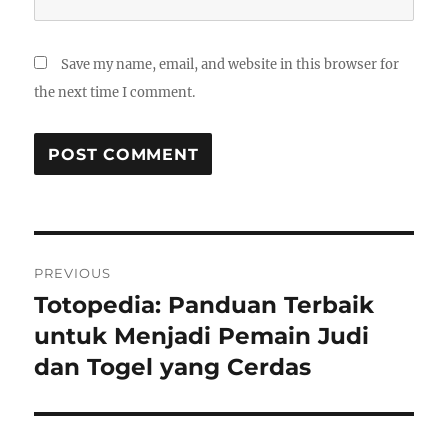
Save my name, email, and website in this browser for
the next time I comment.
Post
PREVIOUS
navigation
Totopedia: Panduan Terbaik
Previous
post:
untuk Menjadi Pemain Judi
dan Togel yang Cerdas