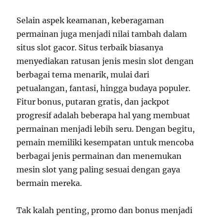
Selain aspek keamanan, keberagaman
permainan juga menjadi nilai tambah dalam
situs slot gacor. Situs terbaik biasanya
menyediakan ratusan jenis mesin slot dengan
berbagai tema menarik, mulai dari
petualangan, fantasi, hingga budaya populer.
Fitur bonus, putaran gratis, dan jackpot
progresif adalah beberapa hal yang membuat
permainan menjadi lebih seru. Dengan begitu,
pemain memiliki kesempatan untuk mencoba
berbagai jenis permainan dan menemukan
mesin slot yang paling sesuai dengan gaya
bermain mereka.
Tak kalah penting, promo dan bonus menjadi