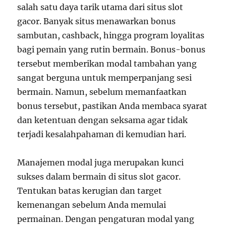
salah satu daya tarik utama dari situs slot
gacor. Banyak situs menawarkan bonus
sambutan, cashback, hingga program loyalitas
bagi pemain yang rutin bermain. Bonus-bonus
tersebut memberikan modal tambahan yang
sangat berguna untuk memperpanjang sesi
bermain. Namun, sebelum memanfaatkan
bonus tersebut, pastikan Anda membaca syarat
dan ketentuan dengan seksama agar tidak
terjadi kesalahpahaman di kemudian hari.
Manajemen modal juga merupakan kunci
sukses dalam bermain di situs slot gacor.
Tentukan batas kerugian dan target
kemenangan sebelum Anda memulai
permainan. Dengan pengaturan modal yang