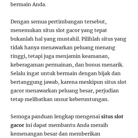
bermain Anda.
Dengan semua pertimbangan tersebut,
menemukan situs slot gacor yang tepat
bukanlah hal yang mustahil. Pilihlah situs yang
tidak hanya menawarkan peluang menang
tinggi, tetapi juga menjamin keamanan,
keberagaman permainan, dan bonus menarik.
Selalu ingat untuk bermain dengan bijak dan
bertanggung jawab, karena meskipun situs slot
gacor menawarkan peluang besar, perjudian
tetap melibatkan unsur keberuntungan.
Semoga panduan lengkap mengenai
situs slot
gacor
ini dapat membantu Anda meraih
kemenangan besar dan memberikan