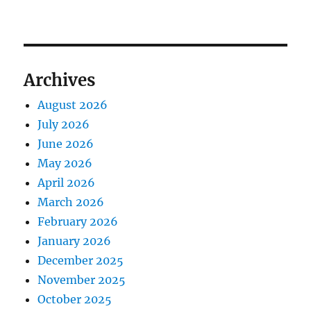
Archives
August 2026
July 2026
June 2026
May 2026
April 2026
March 2026
February 2026
January 2026
December 2025
November 2025
October 2025