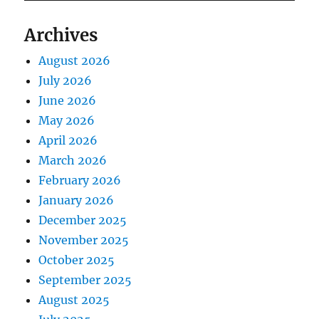
Archives
August 2026
July 2026
June 2026
May 2026
April 2026
March 2026
February 2026
January 2026
December 2025
November 2025
October 2025
September 2025
August 2025