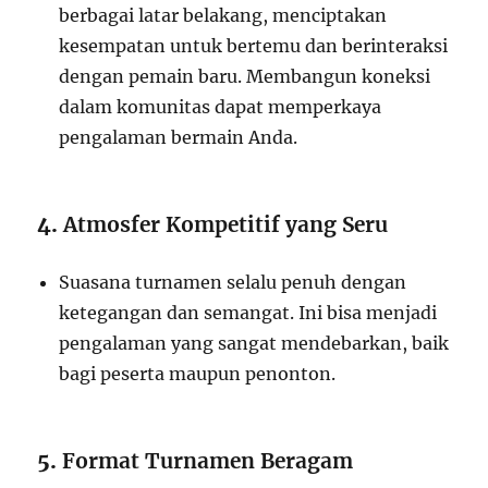
berbagai latar belakang, menciptakan
kesempatan untuk bertemu dan berinteraksi
dengan pemain baru. Membangun koneksi
dalam komunitas dapat memperkaya
pengalaman bermain Anda.
4.
Atmosfer Kompetitif yang Seru
Suasana turnamen selalu penuh dengan
ketegangan dan semangat. Ini bisa menjadi
pengalaman yang sangat mendebarkan, baik
bagi peserta maupun penonton.
5.
Format Turnamen Beragam