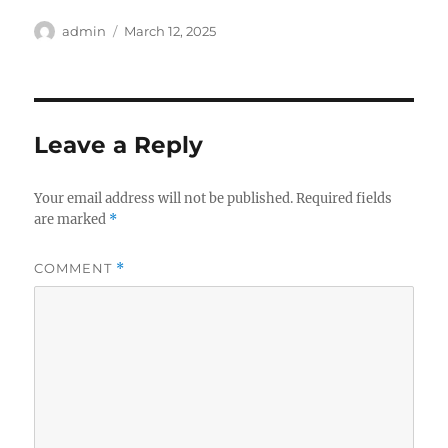
Author
Posted
admin
March 12, 2025
on
Leave a Reply
Your email address will not be published.
Required fields
are marked
*
COMMENT
*