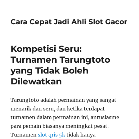
Cara Cepat Jadi Ahli Slot Gacor
Kompetisi Seru:
Turnamen Tarungtoto
yang Tidak Boleh
Dilewatkan
Tarungtoto adalah permainan yang sangat
menarik dan seru, dan ketika terdapat
turnamen dalam permainan ini, antusiasme
para pemain biasanya meningkat pesat.
Turnamen
slot qris 5k
tidak hanya