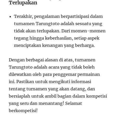
Terlupakan
Terakhir, pengalaman berpartisipasi dalam
turnamen Tarungtoto adalah sesuatu yang
tidak akan terlupakan. Dari momen-momen
tegang hingga keberhasilan, setiap aspek
menciptakan kenangan yang berharga.
Dengan berbagai alasan di atas, turnamen
Tarungtoto adalah acara yang tidak boleh
dilewatkan oleh para penggemar permainan
ini. Pastikan untuk mengikuti informasi
tentang turnamen yang akan datang, dan
bersiaplah untuk ambil bagian dalam kompetisi
yang seru dan menantang! Selamat
berkompetisi!