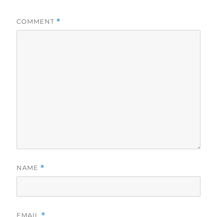
COMMENT
*
NAME
*
EMAIL
*