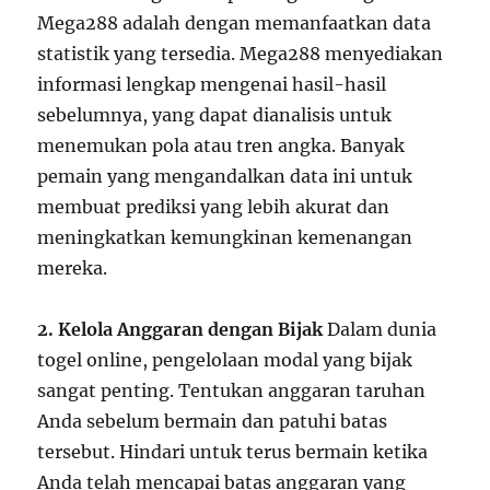
Mega288 adalah dengan memanfaatkan data
statistik yang tersedia. Mega288 menyediakan
informasi lengkap mengenai hasil-hasil
sebelumnya, yang dapat dianalisis untuk
menemukan pola atau tren angka. Banyak
pemain yang mengandalkan data ini untuk
membuat prediksi yang lebih akurat dan
meningkatkan kemungkinan kemenangan
mereka.
2. Kelola Anggaran dengan Bijak
Dalam dunia
togel online, pengelolaan modal yang bijak
sangat penting. Tentukan anggaran taruhan
Anda sebelum bermain dan patuhi batas
tersebut. Hindari untuk terus bermain ketika
Anda telah mencapai batas anggaran yang