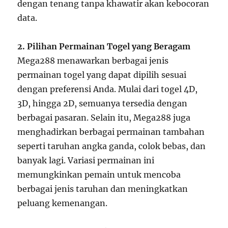
dengan tenang tanpa khawatir akan kebocoran
data.
2. Pilihan Permainan Togel yang Beragam
Mega288 menawarkan berbagai jenis
permainan togel yang dapat dipilih sesuai
dengan preferensi Anda. Mulai dari togel 4D,
3D, hingga 2D, semuanya tersedia dengan
berbagai pasaran. Selain itu, Mega288 juga
menghadirkan berbagai permainan tambahan
seperti taruhan angka ganda, colok bebas, dan
banyak lagi. Variasi permainan ini
memungkinkan pemain untuk mencoba
berbagai jenis taruhan dan meningkatkan
peluang kemenangan.