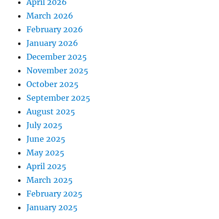
April 2026
March 2026
February 2026
January 2026
December 2025
November 2025
October 2025
September 2025
August 2025
July 2025
June 2025
May 2025
April 2025
March 2025
February 2025
January 2025