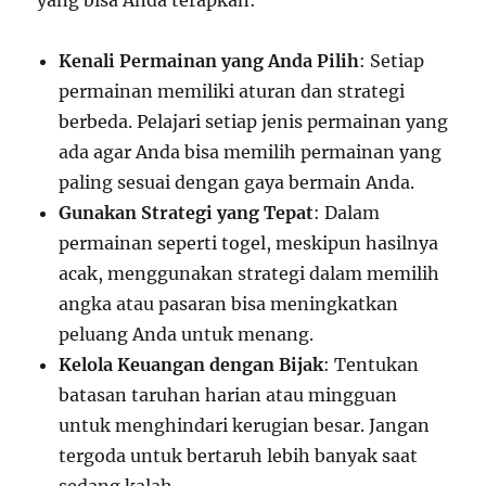
yang bisa Anda terapkan:
Kenali Permainan yang Anda Pilih
: Setiap
permainan memiliki aturan dan strategi
berbeda. Pelajari setiap jenis permainan yang
ada agar Anda bisa memilih permainan yang
paling sesuai dengan gaya bermain Anda.
Gunakan Strategi yang Tepat
: Dalam
permainan seperti togel, meskipun hasilnya
acak, menggunakan strategi dalam memilih
angka atau pasaran bisa meningkatkan
peluang Anda untuk menang.
Kelola Keuangan dengan Bijak
: Tentukan
batasan taruhan harian atau mingguan
untuk menghindari kerugian besar. Jangan
tergoda untuk bertaruh lebih banyak saat