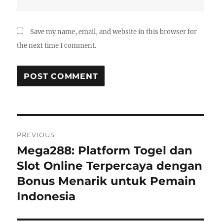
Save my name, email, and website in this browser for
the next time I comment.
Post
PREVIOUS
navigation
Mega288: Platform Togel dan
Previous
post:
Slot Online Terpercaya dengan
Bonus Menarik untuk Pemain
Indonesia