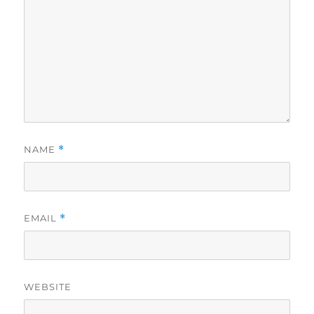
NAME
*
EMAIL
*
WEBSITE