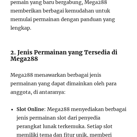
pemain yang baru bergabung, Mega288
memberikan berbagai kemudahan untuk
memulai permainan dengan panduan yang
lengkap.
2. Jenis Permainan yang Tersedia di
Mega288
Mega288 menawarkan berbagai jenis
permainan yang dapat dimainkan oleh para
anggota, di antaranya:
Slot Online
: Mega288 menyediakan berbagai
jenis permainan slot dari penyedia
perangkat lunak terkemuka. Setiap slot
memiliki tema dan fitur unik, memberi