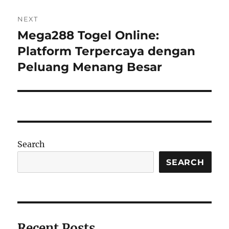
NEXT
Mega288 Togel Online:
Next
post:
Platform Terpercaya dengan
Peluang Menang Besar
Search
SEARCH
Recent Posts