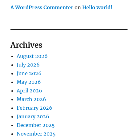
A WordPress Commenter
on
Hello world!
Archives
August 2026
July 2026
June 2026
May 2026
April 2026
March 2026
February 2026
January 2026
December 2025
November 2025