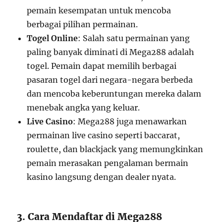
pemain kesempatan untuk mencoba
berbagai pilihan permainan.
Togel Online
: Salah satu permainan yang
paling banyak diminati di Mega288 adalah
togel. Pemain dapat memilih berbagai
pasaran togel dari negara-negara berbeda
dan mencoba keberuntungan mereka dalam
menebak angka yang keluar.
Live Casino
: Mega288 juga menawarkan
permainan live casino seperti baccarat,
roulette, dan blackjack yang memungkinkan
pemain merasakan pengalaman bermain
kasino langsung dengan dealer nyata.
3. Cara Mendaftar di Mega288