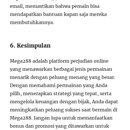
email, memastikan bahwa pemain bisa
mendapatkan bantuan kapan saja mereka
membutuhkannya.
6. Kesimpulan
Mega288 adalah platform perjudian online
yang menawarkan berbagai jenis permainan
menarik dengan peluang menang yang besar.
Dengan memahami permainan yang Anda
pilih, menerapkan strategi yang tepat, serta
mengelola keuangan dengan bijak, Anda dapat
meningkatkan peluang sukses saat bermain di
Mega288. Jangan lupa untuk memanfaatkan
bonus dan promosi yang ditawarkan untuk