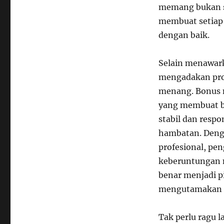
memang bukan se
membuat setiap 
dengan baik.
Selain menawarka
mengadakan pro
menang. Bonus m
yang membuat b
stabil dan resp
hambatan. Deng
profesional, pe
keberuntungan me
benar menjadi p
mengutamakan ku
Tak perlu ragu 