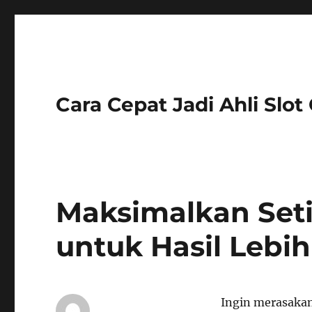
Cara Cepat Jadi Ahli Slot
Maksimalkan Seti
untuk Hasil Lebi
Ingin merasakan