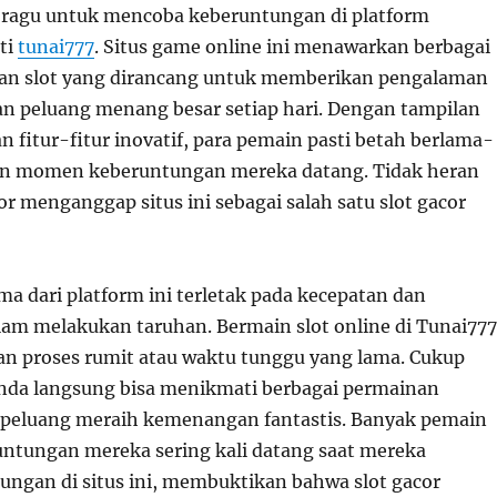
 ragu untuk mencoba keberuntungan di platform
ti
tunai777
. Situs game online ini menawarkan berbagai
n slot yang dirancang untuk memberikan pengalaman
 peluang menang besar setiap hari. Dengan tampilan
 fitur-fitur inovatif, para pemain pasti betah berlama-
n momen keberuntungan mereka datang. Tidak heran
or menganggap situs ini sebagai salah satu slot gacor
a dari platform ini terletak pada kecepatan dan
m melakukan taruhan. Bermain slot online di Tunai777
n proses rumit atau waktu tunggu yang lama. Cukup
Anda langsung bisa menikmati berbagai permainan
rpeluang meraih kemenangan fantastis. Banyak pemain
tungan mereka sering kali datang saat mereka
ngan di situs ini, membuktikan bahwa slot gacor