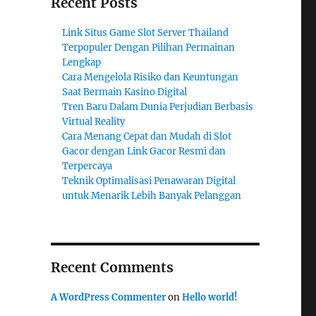
Recent Posts
Link Situs Game Slot Server Thailand
Terpopuler Dengan Pilihan Permainan
Lengkap
Cara Mengelola Risiko dan Keuntungan
Saat Bermain Kasino Digital
Tren Baru Dalam Dunia Perjudian Berbasis
Virtual Reality
Cara Menang Cepat dan Mudah di Slot
Gacor dengan Link Gacor Resmi dan
Terpercaya
Teknik Optimalisasi Penawaran Digital
untuk Menarik Lebih Banyak Pelanggan
Recent Comments
A WordPress Commenter
on
Hello world!