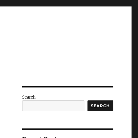
Search
SEARCH