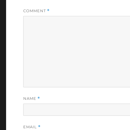
COMMENT
*
NAME
*
EMAIL
*