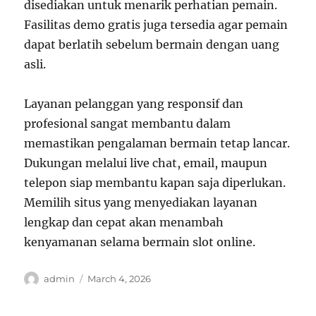
disediakan untuk menarik perhatian pemain.
Fasilitas demo gratis juga tersedia agar pemain
dapat berlatih sebelum bermain dengan uang
asli.
Layanan pelanggan yang responsif dan
profesional sangat membantu dalam
memastikan pengalaman bermain tetap lancar.
Dukungan melalui live chat, email, maupun
telepon siap membantu kapan saja diperlukan.
Memilih situs yang menyediakan layanan
lengkap dan cepat akan menambah
kenyamanan selama bermain slot online.
Author
Posted
admin
March 4, 2026
on