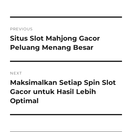
Post
PREVIOUS
navigation
Situs Slot Mahjong Gacor
Previous
post:
Peluang Menang Besar
NEXT
Maksimalkan Setiap Spin Slot
Next
post:
Gacor untuk Hasil Lebih
Optimal