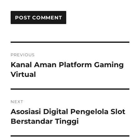
Post
PREVIOUS
navigation
Kanal Aman Platform Gaming
Previous
post:
Virtual
NEXT
Asosiasi Digital Pengelola Slot
Next
post:
Berstandar Tinggi