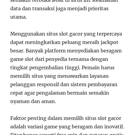
semakin terbuka lebar di situs ini. Keamanan
data dan transaksi juga menjadi prioritas
utama.
Menggunakan situs slot gacor yang terpercaya
dapat meningkatkan peluang meraih jackpot
besar. Banyak platform menyediakan beragam
game slot dari penyedia ternama dengan
tingkat pengembalian tinggi. Pemain harus
memilih situs yang menawarkan layanan
pelanggan responsif dan sistem pembayaran
cepat agar pengalaman bermain semakin
nyaman dan aman.
Faktor penting dalam memilih situs slot gacor
adalah variasi game yang beragam dan inovatif.