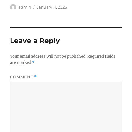
Author
Posted
admin
January 11, 2026
on
Leave a Reply
Your email address will not be published.
Required fields
are marked
*
COMMENT
*