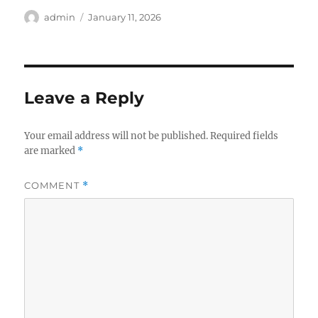
Author
Posted
admin
January 11, 2026
on
Leave a Reply
Your email address will not be published.
Required fields
are marked
*
COMMENT
*