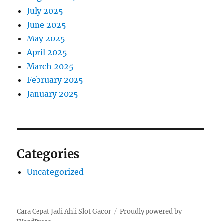
July 2025
June 2025
May 2025
April 2025
March 2025
February 2025
January 2025
Categories
Uncategorized
Cara Cepat Jadi Ahli Slot Gacor
Proudly powered by