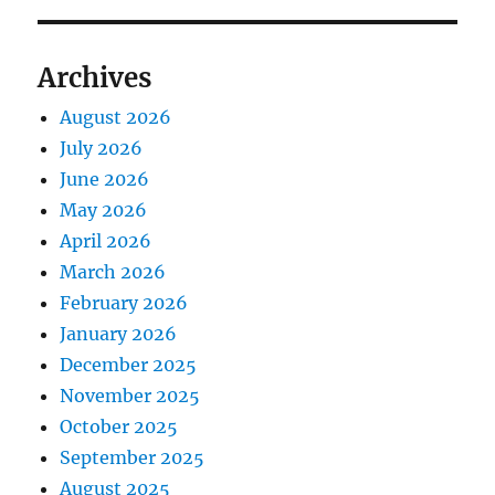
Archives
August 2026
July 2026
June 2026
May 2026
April 2026
March 2026
February 2026
January 2026
December 2025
November 2025
October 2025
September 2025
August 2025