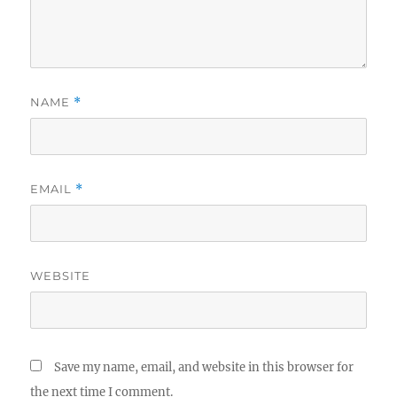
NAME
*
EMAIL
*
WEBSITE
Save my name, email, and website in this browser for
the next time I comment.