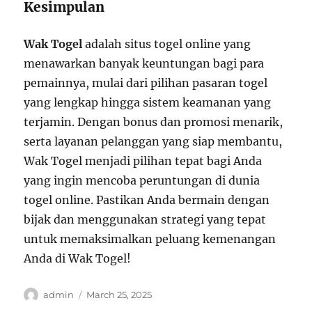
Kesimpulan
Wak Togel
adalah situs togel online yang
menawarkan banyak keuntungan bagi para
pemainnya, mulai dari pilihan pasaran togel
yang lengkap hingga sistem keamanan yang
terjamin. Dengan bonus dan promosi menarik,
serta layanan pelanggan yang siap membantu,
Wak Togel menjadi pilihan tepat bagi Anda
yang ingin mencoba peruntungan di dunia
togel online. Pastikan Anda bermain dengan
bijak dan menggunakan strategi yang tepat
untuk memaksimalkan peluang kemenangan
Anda di Wak Togel!
Author
Posted
admin
March 25, 2025
on