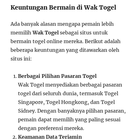
Keuntungan Bermain di Wak Togel
Ada banyak alasan mengapa pemain lebih
memilih
Wak Togel
sebagai situs untuk
bermain togel online mereka. Berikut adalah
beberapa keuntungan yang ditawarkan oleh
situs ini:
Berbagai Pilihan Pasaran Togel
Wak Togel menyediakan berbagai pasaran
togel dari seluruh dunia, termasuk Togel
Singapore, Togel Hongkong, dan Togel
Sidney. Dengan banyaknya pilihan pasaran,
pemain dapat memilih yang paling sesuai
dengan preferensi mereka.
Keamanan Data Terjamin