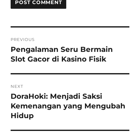
Post
PREVIOUS
navigation
Pengalaman Seru Bermain
Previous
post:
Slot Gacor di Kasino Fisik
NEXT
DoraHoki: Menjadi Saksi
Next
post:
Kemenangan yang Mengubah
Hidup