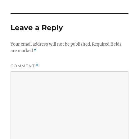
Leave a Reply
Your email address will not be published.
Required fields
are marked
*
COMMENT
*