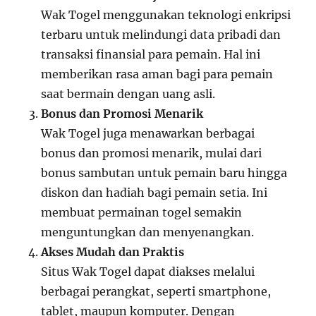
Wak Togel menggunakan teknologi enkripsi
terbaru untuk melindungi data pribadi dan
transaksi finansial para pemain. Hal ini
memberikan rasa aman bagi para pemain
saat bermain dengan uang asli.
Bonus dan Promosi Menarik
Wak Togel juga menawarkan berbagai
bonus dan promosi menarik, mulai dari
bonus sambutan untuk pemain baru hingga
diskon dan hadiah bagi pemain setia. Ini
membuat permainan togel semakin
menguntungkan dan menyenangkan.
Akses Mudah dan Praktis
Situs Wak Togel dapat diakses melalui
berbagai perangkat, seperti smartphone,
tablet, maupun komputer. Dengan