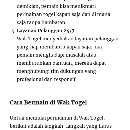
demikian, pemain bisa menikmati
permainan togel kapan saja dan di mana
saja tanpa hambatan.
Layanan Pelanggan 24/7
Wak Togel menyediakan layanan pelanggan
yang siap membantu kapan saja. Jika
pemain menghadapi masalah atau
membutuhkan bantuan, mereka dapat
menghubungi tim dukungan yang
profesional dan responsif.
Cara Bermain di Wak Togel
Untuk memulai permainan di Wak Togel,
berikut adalah langkah-langkah yang harus