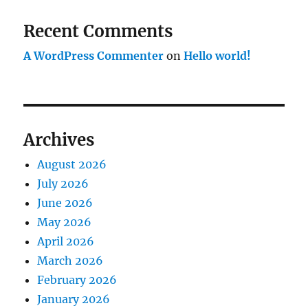
Recent Comments
A WordPress Commenter
on
Hello world!
Archives
August 2026
July 2026
June 2026
May 2026
April 2026
March 2026
February 2026
January 2026