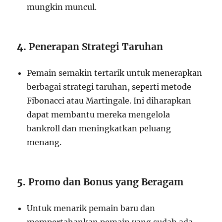
mungkin muncul.
4.
Penerapan Strategi Taruhan
Pemain semakin tertarik untuk menerapkan
berbagai strategi taruhan, seperti metode
Fibonacci atau Martingale. Ini diharapkan
dapat membantu mereka mengelola
bankroll dan meningkatkan peluang
menang.
5.
Promo dan Bonus yang Beragam
Untuk menarik pemain baru dan