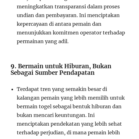
meningkatkan transparansi dalam proses
undian dan pembayaran. Ini menciptakan
kepercayaan di antara pemain dan
menunjukkan komitmen operator terhadap
permainan yang adil.
9.
Bermain untuk Hiburan, Bukan
Sebagai Sumber Pendapatan
Terdapat tren yang semakin besar di
kalangan pemain yang lebih memilih untuk
bermain togel sebagai bentuk hiburan dan
bukan mencari keuntungan. Ini
menciptakan pendekatan yang lebih sehat
terhadap perjudian, di mana pemain lebih