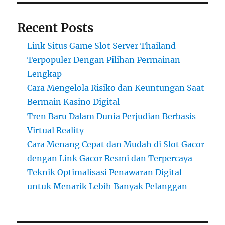
Recent Posts
Link Situs Game Slot Server Thailand
Terpopuler Dengan Pilihan Permainan
Lengkap
Cara Mengelola Risiko dan Keuntungan Saat
Bermain Kasino Digital
Tren Baru Dalam Dunia Perjudian Berbasis
Virtual Reality
Cara Menang Cepat dan Mudah di Slot Gacor
dengan Link Gacor Resmi dan Terpercaya
Teknik Optimalisasi Penawaran Digital
untuk Menarik Lebih Banyak Pelanggan