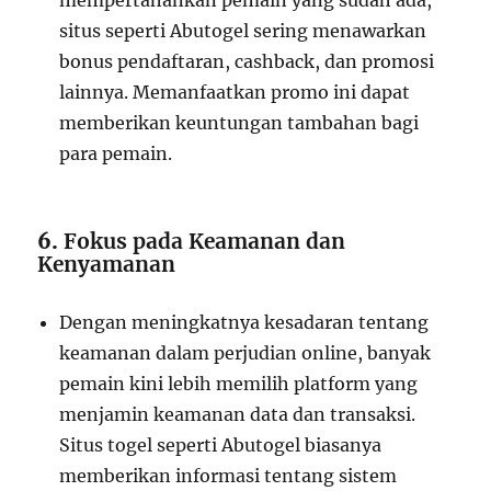
mempertahankan pemain yang sudah ada,
situs seperti Abutogel sering menawarkan
bonus pendaftaran, cashback, dan promosi
lainnya. Memanfaatkan promo ini dapat
memberikan keuntungan tambahan bagi
para pemain.
6.
Fokus pada Keamanan dan
Kenyamanan
Dengan meningkatnya kesadaran tentang
keamanan dalam perjudian online, banyak
pemain kini lebih memilih platform yang
menjamin keamanan data dan transaksi.
Situs togel seperti Abutogel biasanya
memberikan informasi tentang sistem