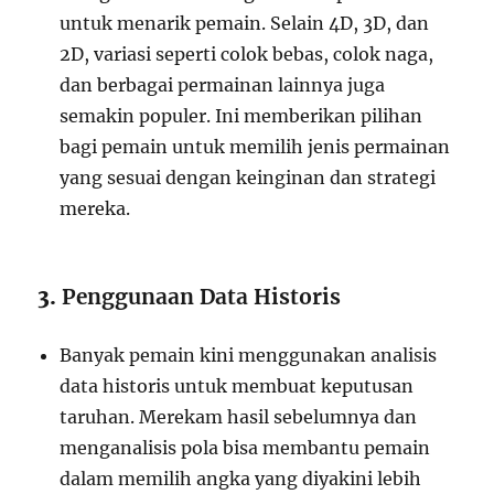
untuk menarik pemain. Selain 4D, 3D, dan
2D, variasi seperti colok bebas, colok naga,
dan berbagai permainan lainnya juga
semakin populer. Ini memberikan pilihan
bagi pemain untuk memilih jenis permainan
yang sesuai dengan keinginan dan strategi
mereka.
3.
Penggunaan Data Historis
Banyak pemain kini menggunakan analisis
data historis untuk membuat keputusan
taruhan. Merekam hasil sebelumnya dan
menganalisis pola bisa membantu pemain
dalam memilih angka yang diyakini lebih