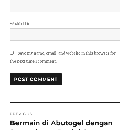
WEBSITE
Save my name, email, and website in this browser for
the next time I comment.
Post
PREVIOUS
navigation
Bermain di Abutogel dengan
Previous