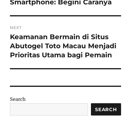
post:
Smartphone: Begini Caranya
NEXT
Keamanan Bermain di Situs
Next
post:
Abutogel Toto Macau Menjadi
Prioritas Utama bagi Pemain
Search
SEARCH