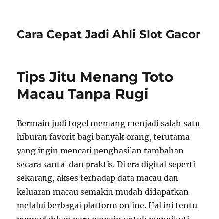
Cara Cepat Jadi Ahli Slot Gacor
Tips Jitu Menang Toto
Macau Tanpa Rugi
Bermain judi togel memang menjadi salah satu
hiburan favorit bagi banyak orang, terutama
yang ingin mencari penghasilan tambahan
secara santai dan praktis. Di era digital seperti
sekarang, akses terhadap data macau dan
keluaran macau semakin mudah didapatkan
melalui berbagai platform online. Hal ini tentu