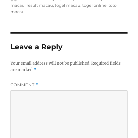
on
macau
,
result macau
,
togel macau
,
togel online
,
toto
macau
Leave a Reply
Your email address will not be published.
Required fields
are marked
*
COMMENT
*