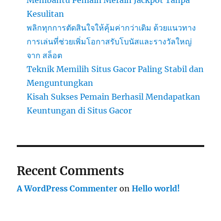
Membantu Pemain Meraih Jackpot Tanpa
Kesulitan
พลิกทุกการตัดสินใจให้คุ้มค่ากว่าเดิม ด้วยแนวทาง
การเล่นที่ช่วยเพิ่มโอกาสรับโบนัสและรางวัลใหญ่
จาก สล็อต
Teknik Memilih Situs Gacor Paling Stabil dan
Menguntungkan
Kisah Sukses Pemain Berhasil Mendapatkan
Keuntungan di Situs Gacor
Recent Comments
A WordPress Commenter
on
Hello world!