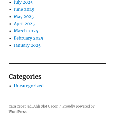
July 2025
June 2025
May 2025
April 2025
March 2025
February 2025
January 2025
Categories
Uncategorized
Cara Cepat Jadi Ahli Slot Gacor
Proudly powered by
WordPress