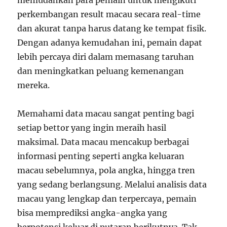
memudahkan para pemain untuk mengikuti
perkembangan result macau secara real-time
dan akurat tanpa harus datang ke tempat fisik.
Dengan adanya kemudahan ini, pemain dapat
lebih percaya diri dalam memasang taruhan
dan meningkatkan peluang kemenangan
mereka.
Memahami data macau sangat penting bagi
setiap bettor yang ingin meraih hasil
maksimal. Data macau mencakup berbagai
informasi penting seperti angka keluaran
macau sebelumnya, pola angka, hingga tren
yang sedang berlangsung. Melalui analisis data
macau yang lengkap dan terpercaya, pemain
bisa memprediksi angka-angka yang