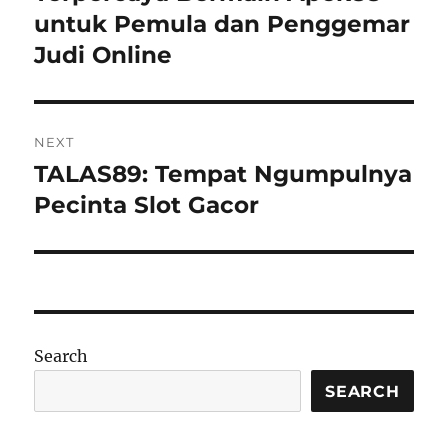
untuk Pemula dan Penggemar
Judi Online
NEXT
TALAS89: Tempat Ngumpulnya
Next
post:
Pecinta Slot Gacor
Search
SEARCH