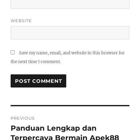
WEBSITE
Save my name, email, and website in this browser for
the next time I comment.
Post
PREVIOUS
navigation
Panduan Lengkap dan
Previous
post:
Terpercaya Bermain Apek88