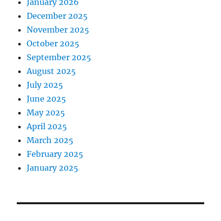
January 2026
December 2025
November 2025
October 2025
September 2025
August 2025
July 2025
June 2025
May 2025
April 2025
March 2025
February 2025
January 2025