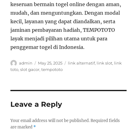
keseruan bermain togel online dengan aman,
mudah, dan menguntungkan. Dengan modal
kecil, layanan yang dapat diandalkan, serta
jaminan pembayaran hadiah, TEMPOTOTO
layak menjadi pilihan utama untuk para
penggemar togel di Indonesia.
Author
Posted
Tags
admin
May 25, 2025
link alternatif
,
link slot
,
link
on
toto
,
slot gacor
,
tempototo
Leave a Reply
Your email address will not be published.
Required fields
are marked
*