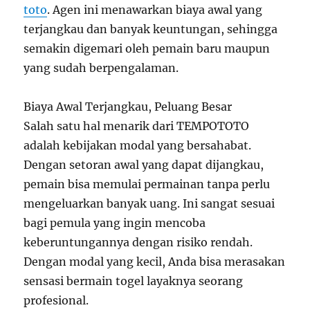
toto
. Agen ini menawarkan biaya awal yang
terjangkau dan banyak keuntungan, sehingga
semakin digemari oleh pemain baru maupun
yang sudah berpengalaman.
Biaya Awal Terjangkau, Peluang Besar
Salah satu hal menarik dari TEMPOTOTO
adalah kebijakan modal yang bersahabat.
Dengan setoran awal yang dapat dijangkau,
pemain bisa memulai permainan tanpa perlu
mengeluarkan banyak uang. Ini sangat sesuai
bagi pemula yang ingin mencoba
keberuntungannya dengan risiko rendah.
Dengan modal yang kecil, Anda bisa merasakan
sensasi bermain togel layaknya seorang
profesional.