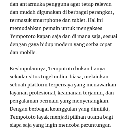
dan antarmuka pengguna agar tetap relevan
dan mudah digunakan di berbagai perangkat,
termasuk smartphone dan tablet. Hal ini
memudahkan pemain untuk mengakses
Tempototo kapan saja dan di mana saja, sesuai
dengan gaya hidup modern yang serba cepat
dan mobile.
Kesimpulannya, Tempototo bukan hanya
sekadar situs togel online biasa, melainkan
sebuah platform terpercaya yang menawarkan
layanan profesional, keamanan terjamin, dan
pengalaman bermain yang menyenangkan.
Dengan berbagai keunggulan yang dimiliki,
Tempototo layak menjadi pilihan utama bagi
siapa saja yang ingin mencoba peruntungan