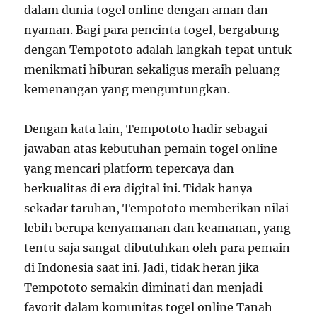
dalam dunia togel online dengan aman dan
nyaman. Bagi para pencinta togel, bergabung
dengan Tempototo adalah langkah tepat untuk
menikmati hiburan sekaligus meraih peluang
kemenangan yang menguntungkan.
Dengan kata lain, Tempototo hadir sebagai
jawaban atas kebutuhan pemain togel online
yang mencari platform tepercaya dan
berkualitas di era digital ini. Tidak hanya
sekadar taruhan, Tempototo memberikan nilai
lebih berupa kenyamanan dan keamanan, yang
tentu saja sangat dibutuhkan oleh para pemain
di Indonesia saat ini. Jadi, tidak heran jika
Tempototo semakin diminati dan menjadi
favorit dalam komunitas togel online Tanah