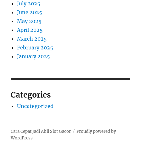
July 2025
June 2025
May 2025
April 2025
March 2025
February 2025
January 2025
Categories
Uncategorized
Cara Cepat Jadi Ahli Slot Gacor
Proudly powered by
WordPress