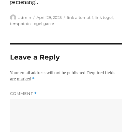
pemenang!.
Author
Posted
Tags
admin
April 29, 2025
link alternatif
,
link togel
,
on
tempototo
,
togel gacor
Leave a Reply
Your email address will not be published.
Required fields
are marked
*
COMMENT
*