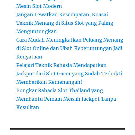
Mesin Slot Modern
Jangan Lewatkan Kesempatan, Kuasai
Teknik Menang di Situs Slot yang Paling
Menguntungkan
Cara Mudah Meningkatkan Peluang Menang
di Slot Online dan Ubah Keberuntungan Jadi
Kenyataan
Pelajari Teknik Rahasia Mendapatkan
Jackpot dari Slot Gacor yang Sudah Terbukti
Memberikan Kemenangan!
Bongkar Rahasia Slot Thailand yang
Membantu Pemain Meraih Jackpot Tanpa
Kesulitan