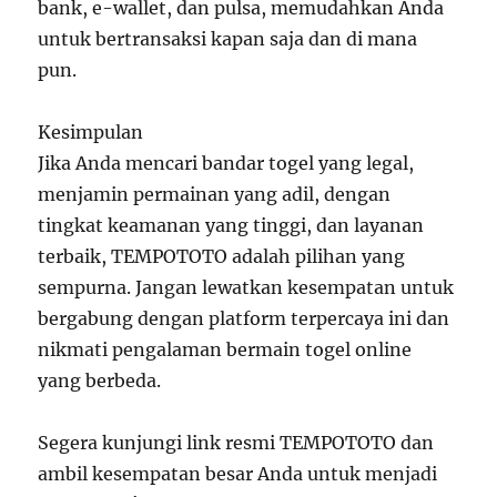
bank, e-wallet, dan pulsa, memudahkan Anda
untuk bertransaksi kapan saja dan di mana
pun.
Kesimpulan
Jika Anda mencari bandar togel yang legal,
menjamin permainan yang adil, dengan
tingkat keamanan yang tinggi, dan layanan
terbaik, TEMPOTOTO adalah pilihan yang
sempurna. Jangan lewatkan kesempatan untuk
bergabung dengan platform terpercaya ini dan
nikmati pengalaman bermain togel online
yang berbeda.
Segera kunjungi link resmi TEMPOTOTO dan
ambil kesempatan besar Anda untuk menjadi