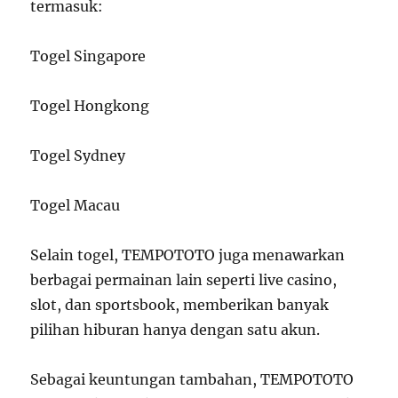
termasuk:
Togel Singapore
Togel Hongkong
Togel Sydney
Togel Macau
Selain togel, TEMPOTOTO juga menawarkan
berbagai permainan lain seperti live casino,
slot, dan sportsbook, memberikan banyak
pilihan hiburan hanya dengan satu akun.
Sebagai keuntungan tambahan, TEMPOTOTO